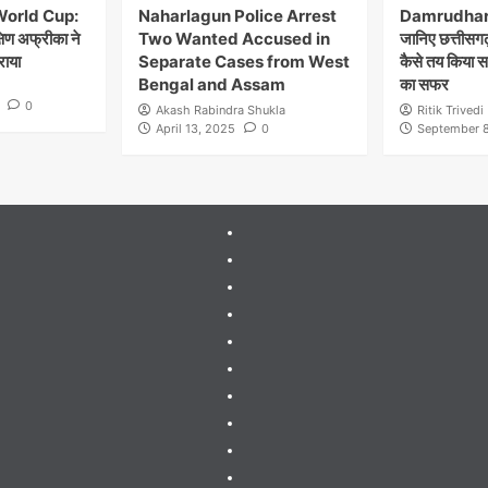
World Cup:
Naharlagun Police Arrest
Damrudhar 
्षिण अफ्रीका ने
Two Wanted Accused in
जानिए छत्तीसगढ़
राया
Separate Cases from West
कैसे तय किया 
Bengal and Assam
का सफर
0
Akash Rabindra Shukla
Ritik Trivedi
April 13, 2025
0
September 8
404
Page
About
Me
About
Us
Blog
Blog
Blog
Contact
Contact
Us
Guides
&
Gutenberg