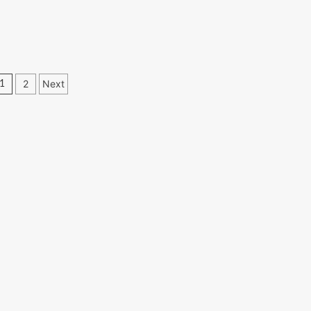
Posts
2
Next
1
navigation