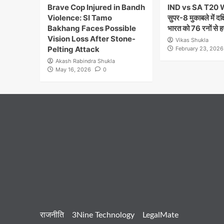
Brave Cop Injured in Bandh
IND vs SA T20 
Violence: SI Tamo
सुपर-8 मुकाबले में दक
Bakhang Faces Possible
भारत को 76 रनों से ह
Vision Loss After Stone-
Vikas Shukla
Pelting Attack
February 23, 2026
Akash Rabindra Shukla
May 16, 2026
0
राजनीति
3Nine Technology
LegalMate