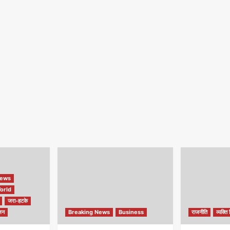
ews
orld
जरा-हटके
जन
Breaking News
Business
राजनीति
व्यक्ति 