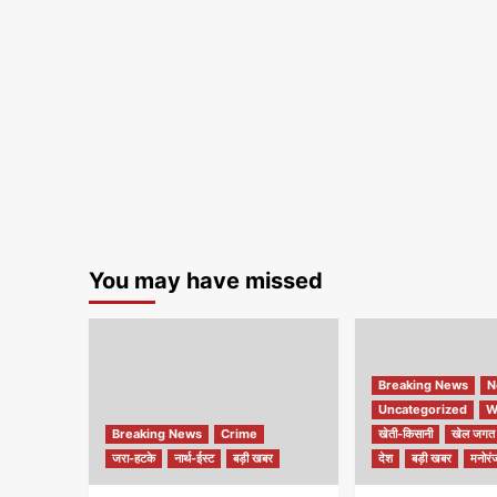
You may have missed
Breaking News
N
Uncategorized
W
Breaking News
Crime
खेती-किसानी
खेल जगत
जरा-हटके
नार्थ-ईस्ट
बड़ी खबर
देश
बड़ी खबर
मनोरं