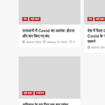
देश
बड़ी खबर
देश
बड़ी खबर
राजधानी में Covid का आतंक: होटल
देश में फै
और बार किए गए बंद:
Covid के 
सामने
Adarsh Ojha
January 10, 2022
0
Adarsh Ojh
बड़ी खबर
मनोरंजन
अमिताभ के घर फिर एक बार पहुंचा