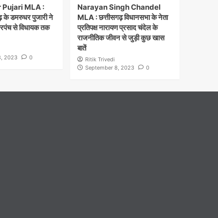
Pujari MLA :
Narayan Singh Chandel
 के डमरुधर पुजारी ने
MLA : छत्तीसगढ़ विधानसभा के नेता
सरपंच से विधायक तक
प्रतिपक्ष नारायण प्रसाद चंदेल के
राजनीतिक जीवन से जुड़ी कुछ खास
बातें
, 2023
0
Ritik Trivedi
September 8, 2023
0