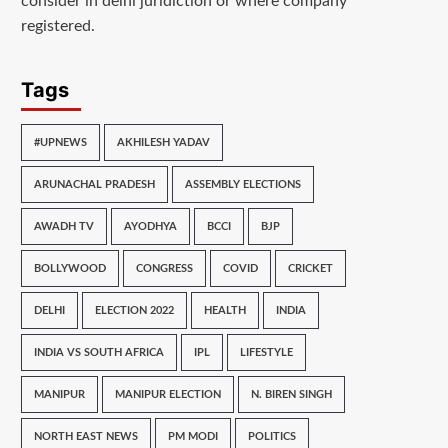
consider in delhi juridiction or where company
registered.
Tags
#UPNEWS
AKHILESH YADAV
ARUNACHAL PRADESH
ASSEMBLY ELECTIONS
AWADH TV
AYODHYA
BCCI
BJP
BOLLYWOOD
CONGRESS
COVID
CRICKET
DELHI
ELECTION 2022
HEALTH
INDIA
INDIA VS SOUTH AFRICA
IPL
LIFESTYLE
MANIPUR
MANIPUR ELECTION
N. BIREN SINGH
NORTH EAST NEWS
PM MODI
POLITICS