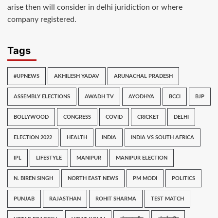
arise then will consider in delhi juridiction or where
company registered.
Tags
#UPNEWS
AKHILESH YADAV
ARUNACHAL PRADESH
ASSEMBLY ELECTIONS
AWADH TV
AYODHYA
BCCI
BJP
BOLLYWOOD
CONGRESS
COVID
CRICKET
DELHI
ELECTION 2022
HEALTH
INDIA
INDIA VS SOUTH AFRICA
IPL
LIFESTYLE
MANIPUR
MANIPUR ELECTION
N. BIREN SINGH
NORTH EAST NEWS
PM MODI
POLITICS
PUNJAB
RAJASTHAN
ROHIT SHARMA
TEST MATCH