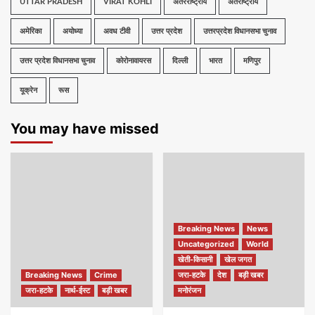
UTTAR PRADESH
VIRAT KOHLI
अंतरराष्ट्रीय
अंतर्राष्ट्रीय
अमेरिका
अयोध्या
अवध टीवी
उत्तर प्रदेश
उत्तरप्रदेश विधानसभा चुनाव
उत्तर प्रदेश विधानसभा चुनाव
कोरोनावायरस
दिल्ली
भारत
मणिपुर
यूक्रेन
रूस
You may have missed
Breaking News
News
Uncategorized
World
खेती-किसानी
खेल जगत
Breaking News
Crime
जरा-हटके
देश
बड़ी खबर
जरा-हटके
नार्थ-ईस्ट
बड़ी खबर
मनोरंजन