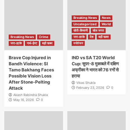
Breaking News
News
Uncategorized
World
खेती-किसानी
खेल जगत
Breaking News
Crime
जरा-हटके
देश
बड़ी खबर
जरा-हटके
नार्थ-ईस्ट
बड़ी खबर
मनोरंजन
Brave Cop Injured in
IND vs SA T20 World
Bandh Violence: SI
Cup: सुपर-8 मुकाबले में दक्षिण
Tamo Bakhang Faces
अफ्रीका ने भारत को 76 रनों से
Possible Vision Loss
हराया
After Stone-Pelting
Vikas Shukla
Attack
February 23, 2026
0
Akash Rabindra Shukla
May 16, 2026
0