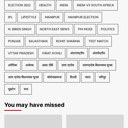
ELECTION 2022
HEALTH
INDIA
INDIA VS SOUTH AFRICA
IPL
LIFESTYLE
MANIPUR
MANIPUR ELECTION
N. BIREN SINGH
NORTH EAST NEWS
PM MODI
POLITICS
PUNJAB
RAJASTHAN
ROHIT SHARMA
TEST MATCH
UTTAR PRADESH
VIRAT KOHLI
अंतरराष्ट्रीय
अंतर्राष्ट्रीय
अमेरिका
अयोध्या
अवध टीवी
उत्तर प्रदेश
उत्तरप्रदेश विधानसभा चुनाव
उत्तर प्रदेश विधानसभा चुनाव
कोरोनावायरस
दिल्ली
भारत
मणिपुर
यूक्रेन
रूस
You may have missed