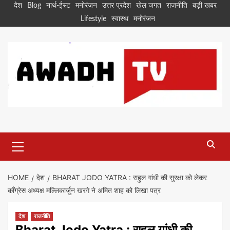
Skip
देश
Blog
नार्थ-ईस्ट
मनोरंजन
उत्तर प्रदेश
खेल जगत
राजनीति
बड़ी खबर
to
Lifestyle
स्वास्थ
मनोरंजन
content
Primary
Menu
HOME
देश
BHARAT JODO YATRA : राहुल गांधी की सुरक्षा को लेकर
कॉंग्रेस अध्यक्ष मल्लिकार्जुन खरगे ने अमित शाह को लिखा पत्र
देश
राजनीति
Bharat Jodo Yatra : राहुल गांधी की