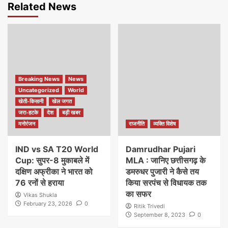
Related News
Breaking News
News
Uncategorized
World
खेती-किसानी
खेल जगत
जरा-हटके
देश
बड़ी खबर
मनोरंजन
राजनीति
व्यक्ति विशेष
IND vs SA T20 World
Damrudhar Pujari
Cup: सुपर-8 मुकाबले में
MLA : जानिए छत्तीसगढ़ के
दक्षिण अफ्रीका ने भारत को
डमरुधर पुजारी ने कैसे तय
76 रनों से हराया
किया सरपंच से विधायक तक
का सफर
Vikas Shukla
February 23, 2026
0
Ritik Trivedi
September 8, 2023
0