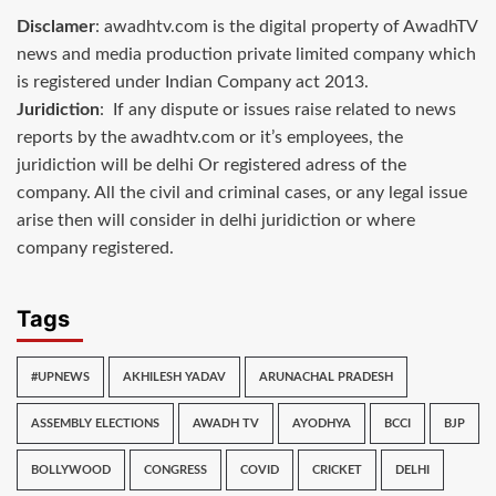
Disclamer
: awadhtv.com is the digital property of AwadhTV
news and media production private limited company which
is registered under Indian Company act 2013.
Juridiction
: If any dispute or issues raise related to news
reports by the awadhtv.com or it’s employees, the
juridiction will be delhi Or registered adress of the
company. All the civil and criminal cases, or any legal issue
arise then will consider in delhi juridiction or where
company registered.
Tags
#UPNEWS
AKHILESH YADAV
ARUNACHAL PRADESH
ASSEMBLY ELECTIONS
AWADH TV
AYODHYA
BCCI
BJP
BOLLYWOOD
CONGRESS
COVID
CRICKET
DELHI