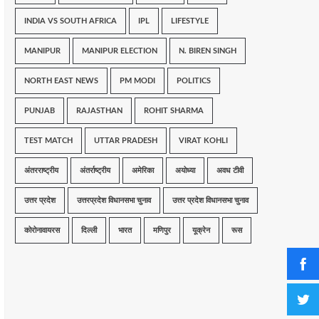
INDIA VS SOUTH AFRICA
IPL
LIFESTYLE
MANIPUR
MANIPUR ELECTION
N. BIREN SINGH
NORTH EAST NEWS
PM MODI
POLITICS
PUNJAB
RAJASTHAN
ROHIT SHARMA
TEST MATCH
UTTAR PRADESH
VIRAT KOHLI
अंतरराष्ट्रीय
अंतर्राष्ट्रीय
अमेरिका
अयोध्या
अवध टीवी
उत्तर प्रदेश
उत्तरप्रदेश विधानसभा चुनाव
उत्तर प्रदेश विधानसभा चुनाव
कोरोनावायरस
दिल्ली
भारत
मणिपुर
यूक्रेन
रूस