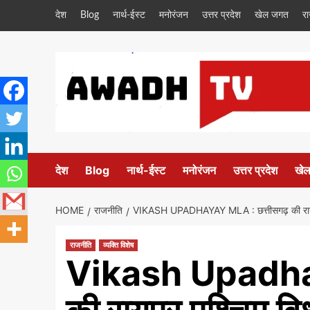
Skip
देश
Blog
नार्थ-ईस्ट
मनोरंजन
उत्तर प्रदेश
खेल जगत
र
to
content
देश
Blog
नार्थ-ईस्ट
मनोरंजन
उत्तर प्रदेश
खे
HOME
राजनीति
VIKASH UPADHAYAY MLA : छत्तीसगढ़ की रायपुर प
राजनीति
व्यक्ति विशेष
Vikash Upadhay