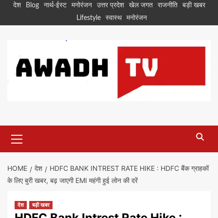
Skip
देश
Blog
नार्थ-ईस्ट
मनोरंजन
उत्तर प्रदेश
खेल जगत
राजनीति
बड़ी खबर
to
Lifestyle
स्वास्थ
मनोरंजन
content
Primary
Menu
HOME
देश
HDFC BANK INTREST RATE HIKE : HDFC बैंक ग्राहकों
के लिए बुरी खबर, बढ़ जाएगी EMI महंगी हुई लोन की दरें
देश
बड़ी खबर
HDFC Bank Intrest Rate Hike :