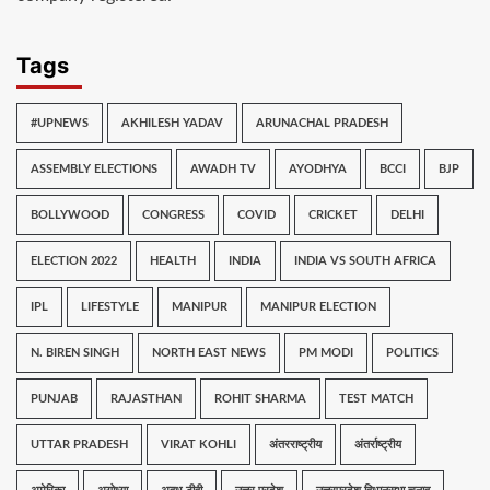
Tags
#UPNEWS
AKHILESH YADAV
ARUNACHAL PRADESH
ASSEMBLY ELECTIONS
AWADH TV
AYODHYA
BCCI
BJP
BOLLYWOOD
CONGRESS
COVID
CRICKET
DELHI
ELECTION 2022
HEALTH
INDIA
INDIA VS SOUTH AFRICA
IPL
LIFESTYLE
MANIPUR
MANIPUR ELECTION
N. BIREN SINGH
NORTH EAST NEWS
PM MODI
POLITICS
PUNJAB
RAJASTHAN
ROHIT SHARMA
TEST MATCH
UTTAR PRADESH
VIRAT KOHLI
अंतरराष्ट्रीय
अंतर्राष्ट्रीय