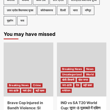
अमेरिका
अयोध्या
अवध टीवी
उत्तर प्रदेश
उत्तरप्रदेश विधानसभा चुनाव
उत्तर प्रदेश विधानसभा चुनाव
कोरोनावायरस
दिल्ली
भारत
मणिपुर
यूक्रेन
रूस
You may have missed
Breaking News
News
Uncategorized
World
खेती-किसानी
खेल जगत
Breaking News
Crime
जरा-हटके
देश
बड़ी खबर
जरा-हटके
नार्थ-ईस्ट
बड़ी खबर
मनोरंजन
Brave Cop Injured in
IND vs SA T20 World
Bandh Violence: SI
Cup: सुपर-8 मुकाबले में दक्षिण