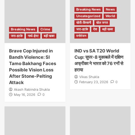
Breaking News
News
Uncategorized
World
खेती-किसानी
खेल जगत
Breaking News
Crime
जरा-हटके
देश
बड़ी खबर
जरा-हटके
नार्थ-ईस्ट
बड़ी खबर
मनोरंजन
Brave Cop Injured in
IND vs SA T20 World
Bandh Violence: SI
Cup: सुपर-8 मुकाबले में दक्षिण
Tamo Bakhang Faces
अफ्रीका ने भारत को 76 रनों से
Possible Vision Loss
हराया
After Stone-Pelting
Vikas Shukla
Attack
February 23, 2026
0
Akash Rabindra Shukla
May 16, 2026
0