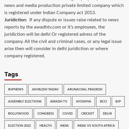
news and media production private limited company which
is registered under Indian Company act 2013.
Juridiction
: If any dispute or issues raise related to news
reports by the awadhtv.com or it’s employees, the
juridiction will be delhi Or registered adress of the
company. All the civil and criminal cases, or any legal issue
arise then will consider in delhi juridiction or where
company registered.
Tags
#UPNEWS
AKHILESH YADAV
ARUNACHAL PRADESH
ASSEMBLY ELECTIONS
AWADH TV
AYODHYA
BCCI
BJP
BOLLYWOOD
CONGRESS
COVID
CRICKET
DELHI
ELECTION 2022
HEALTH
INDIA
INDIA VS SOUTH AFRICA