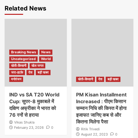
Related News
Breaking News
News
Uncategorized
World
खेती-किसानी
खेल जगत
जरा-हटके
देश
बड़ी खबर
मनोरंजन
खेती-किसानी
देश
बड़ी खबर
IND vs SA T20 World
PM Kisan Installment
Cup: सुपर-8 मुकाबले में
Increased : पीएम किसान
दक्षिण अफ्रीका ने भारत को
सम्मान निधि की किस्त में होगा
76 रनों से हराया
इजाफा! जानिए कब से और
कितना मिलेगा पैसा
Vikas Shukla
February 23, 2026
0
Ritik Trivedi
August 22, 2023
0