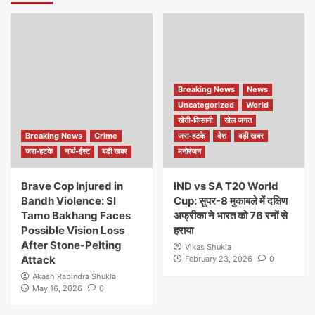
Breaking News
News
Uncategorized
World
खेती-किसानी
खेल जगत
Breaking News
Crime
जरा-हटके
देश
बड़ी खबर
जरा-हटके
नार्थ-ईस्ट
बड़ी खबर
मनोरंजन
Brave Cop Injured in
IND vs SA T20 World
Bandh Violence: SI
Cup: सुपर-8 मुकाबले में दक्षिण
Tamo Bakhang Faces
अफ्रीका ने भारत को 76 रनों से
Possible Vision Loss
हराया
After Stone-Pelting
Vikas Shukla
Attack
February 23, 2026
0
Akash Rabindra Shukla
May 16, 2026
0