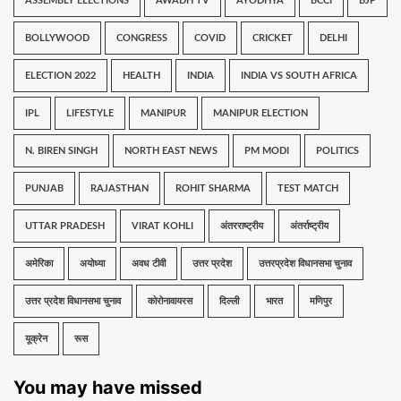
ASSEMBLY ELECTIONS
AWADH TV
AYODHYA
BCCI
BJP
BOLLYWOOD
CONGRESS
COVID
CRICKET
DELHI
ELECTION 2022
HEALTH
INDIA
INDIA VS SOUTH AFRICA
IPL
LIFESTYLE
MANIPUR
MANIPUR ELECTION
N. BIREN SINGH
NORTH EAST NEWS
PM MODI
POLITICS
PUNJAB
RAJASTHAN
ROHIT SHARMA
TEST MATCH
UTTAR PRADESH
VIRAT KOHLI
अंतरराष्ट्रीय
अंतर्राष्ट्रीय
अमेरिका
अयोध्या
अवध टीवी
उत्तर प्रदेश
उत्तरप्रदेश विधानसभा चुनाव
उत्तर प्रदेश विधानसभा चुनाव
कोरोनावायरस
दिल्ली
भारत
मणिपुर
यूक्रेन
रूस
You may have missed