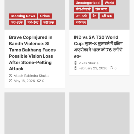
Uncategorized
World
खेती-किसानी
खेल जगत
Breaking News
Crime
जरा-हटके
देश
बड़ी खबर
जरा-हटके
नार्थ-ईस्ट
बड़ी खबर
मनोरंजन
Brave Cop Injured in
IND vs SA T20 World
Bandh Violence: SI
Cup: सुपर-8 मुकाबले में दक्षिण
Tamo Bakhang Faces
अफ्रीका ने भारत को 76 रनों से
Possible Vision Loss
हराया
After Stone-Pelting
Vikas Shukla
Attack
February 23, 2026
0
Akash Rabindra Shukla
May 16, 2026
0