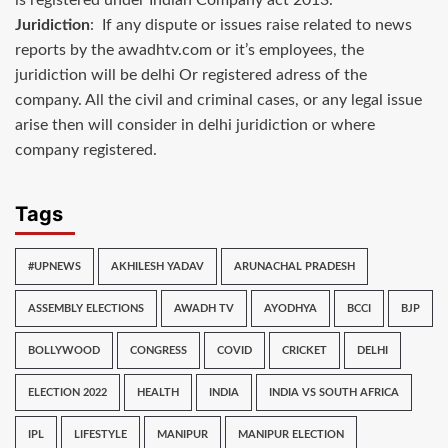
Juridiction
: If any dispute or issues raise related to news
reports by the awadhtv.com or it’s employees, the
juridiction will be delhi Or registered adress of the
company. All the civil and criminal cases, or any legal issue
arise then will consider in delhi juridiction or where
company registered.
Tags
#UPNEWS
AKHILESH YADAV
ARUNACHAL PRADESH
ASSEMBLY ELECTIONS
AWADH TV
AYODHYA
BCCI
BJP
BOLLYWOOD
CONGRESS
COVID
CRICKET
DELHI
ELECTION 2022
HEALTH
INDIA
INDIA VS SOUTH AFRICA
IPL
LIFESTYLE
MANIPUR
MANIPUR ELECTION