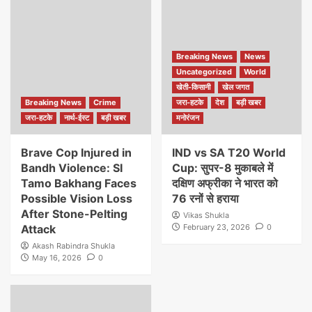
Breaking News
News
Uncategorized
World
खेती-किसानी
खेल जगत
Breaking News
Crime
जरा-हटके
देश
बड़ी खबर
जरा-हटके
नार्थ-ईस्ट
बड़ी खबर
मनोरंजन
Brave Cop Injured in
IND vs SA T20 World
Bandh Violence: SI
Cup: सुपर-8 मुकाबले में
Tamo Bakhang Faces
दक्षिण अफ्रीका ने भारत को
Possible Vision Loss
76 रनों से हराया
After Stone-Pelting
Vikas Shukla
Attack
February 23, 2026
0
Akash Rabindra Shukla
May 16, 2026
0