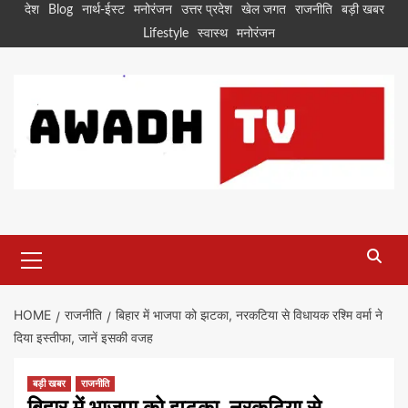
Skip
देश
Blog
नार्थ-ईस्ट
मनोरंजन
उत्तर प्रदेश
खेल जगत
राजनीति
बड़ी खबर
to
Lifestyle
स्वास्थ
मनोरंजन
content
Primary
Menu
HOME
राजनीति
बिहार में भाजपा को झटका, नरकटिया से विधायक रश्मि वर्मा ने
दिया इस्तीफा, जानें इसकी वजह
बड़ी खबर
राजनीति
बिहार में भाजपा को झटका, नरकटिया से