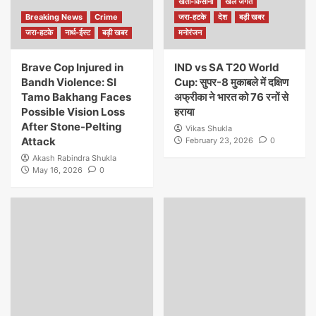
खेती-किसानी
खेल जगत
Breaking News
Crime
जरा-हटके
देश
बड़ी खबर
जरा-हटके
नार्थ-ईस्ट
बड़ी खबर
मनोरंजन
Brave Cop Injured in
IND vs SA T20 World
Bandh Violence: SI
Cup: सुपर-8 मुकाबले में दक्षिण
Tamo Bakhang Faces
अफ्रीका ने भारत को 76 रनों से
Possible Vision Loss
हराया
After Stone-Pelting
Vikas Shukla
Attack
February 23, 2026
0
Akash Rabindra Shukla
May 16, 2026
0