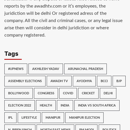
reports by the awadhtv.com or it’s employees, the
juridiction will be delhi Or registered adress of the
company. All the civil and criminal cases, or any legal issue
arise then will consider in delhi juridiction or where
company registered.
Tags
#UPNEWS
AKHILESH YADAV
ARUNACHAL PRADESH
ASSEMBLY ELECTIONS
AWADH TV
AYODHYA
BCCI
BJP
BOLLYWOOD
CONGRESS
COVID
CRICKET
DELHI
ELECTION 2022
HEALTH
INDIA
INDIA VS SOUTH AFRICA
IPL
LIFESTYLE
MANIPUR
MANIPUR ELECTION
N. BIREN SINGH
NORTH EAST NEWS
PM MODI
POLITICS