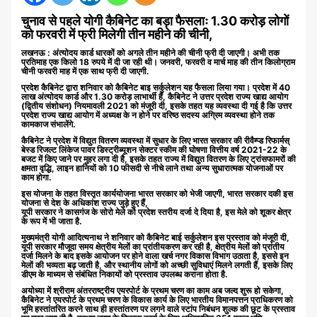
चुनाव से पहले योगी कैबिनेट का बड़ा फैसलाः 1.30 करोड़ लोगों
को फरवरी में फ्री मिलेगी तीन महीने की चीनी,
लखनऊ : अंत्योदय कार्ड धारकों को अगले तीन महीने की चीनी फ्री दी जाएगी। अभी तक
प्रतिमाह एक किलो 18 रुपये में दी जा रही थी। जनवरी, फरवरी व मार्च माह की तीन किलोग्राम
चीनी फरवरी माह में एक साथ फ्री दी जाएगी.
प्रदेश कैबिनेट द्वारा शनिवार को कैबिनेट बाइ सर्कुलेशन यह फैसला लिया गया। प्रदेश में 40
लाख अंत्योदय कार्ड और 1.30 करोड़ लाभार्थी हैं, कैबिनेट ने उत्तर प्रदेश राज्य खाद्य आयोग
(द्वितीय संशोधन) नियमावली 2021 को मंजूरी दी, इसके तहत यह व्यवस्था दी गई है कि उत्तर
प्रदेश राज्य खाद्य आयोग में अध्यक्ष के न होने पर वरिष्ठ सदस्य अग्रिम व्यवस्था होने तक
कामकाज संभालेंगे.
कैबिनेट ने प्रदेश में विद्युत वितरण व्यवस्था में सुधार के लिए भारत सरकार की रीवैम्प्ड रिफार्मस्
बेस्ड रिजल्ट लिंकेज पावर डिस्ट्रीब्यूशन सेक्टर स्कीम की घोषणा वित्तीय वर्ष 2021-22 के
बजट में किए जाने पर मुहर लगा दी है, इसके तहत राज्य में विद्युत वितरण के लिए ट्रांसफामरों की
क्षमता वृद्धि, लाइन हानियों को 10 फीसदी से नीचे लाने तथा अन्य सुधारात्मक योजनाओं पर
काम होगा.
इस योजना के तहत विस्तृत कार्ययोजना भारत सरकार को भेजी जाएगी, भारत सरकार दकी इस
योजना से देश के अधिकांश राज्य जुड़े हुए हैं,
यूपी सरकार ने कासगंज के सोरो मेले को प्रदेश स्तरीय दर्जा दे दिया है, इस मेले को शूकर क्षेत्र
के रूप में भी जाता है.
मुख्यमंत्री योगी आदित्यनाथ ने शनिवार को कैबिनेट बाई सर्कुलेशन इस प्रस्ताव को मंजूरी दी,
यूपी सरकार मौजूदा समय क्षेत्रीय मेलों का प्रांतीयकरण कर रही है, क्षेत्रीय मेलों को प्रांतीय
दर्जा मिलने के बाद इसके आयोजन पर होने वाला खर्च नगर विकास विभाग उठाता है, इससे इन
मेलों की भव्यता बढ़ जाती है, और स्थानीय लोगों को अच्छी सुविधाएं मिलने लगती हैं, इसके लिए
डीएम के माध्यम से संबंधित निकायों को प्रस्ताव उपलब्ध कराना होता है.
अयोध्या में श्रीराम अंतरराष्ट्रीय एयरपोर्ट के प्रथम चरण का काम अब जल्द शुरू हो सकेगा,
कैबिनेट ने एयरपोर्ट के प्रथम चरण के विकास कार्य के लिए भारतीय विमानपत्तन प्राधिकरण को
भूमि हस्तांतरित करने साथ ही हस्तांतरण पर लगने वाले स्टांप निबंधन शुल्क की छूट के प्रस्ताव