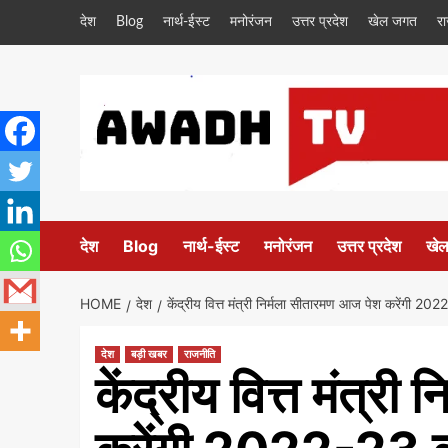
Skip
देश
Blog
नार्थ-ईस्ट
मनोरंजन
उत्तर प्रदेश
खेल जगत
र
to
content
देश
Blog
नार्थ-ईस्ट
मनोरंजन
उत्तर प्रदेश
खे
HOME
देश
केंद्रीय वित्त मंत्री निर्मला सीतारमण आज पेश करेंगी 2
देश
बड़ी खबर
राजनीति
केंद्रीय वित्त मंत्र