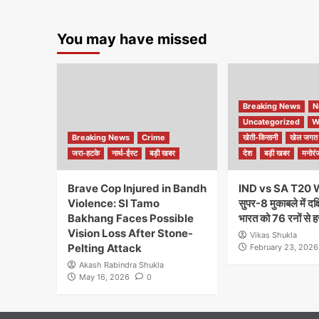
You may have missed
Breaking News
N
Uncategorized
W
Breaking News
Crime
खेती-किसानी
खेल जगत
जरा-हटके
नार्थ-ईस्ट
बड़ी खबर
देश
बड़ी खबर
मनोरं
Brave Cop Injured in Bandh
IND vs SA T20 
Violence: SI Tamo
सुपर-8 मुकाबले में दक
Bakhang Faces Possible
भारत को 76 रनों से ह
Vision Loss After Stone-
Vikas Shukla
Pelting Attack
February 23, 2026
Akash Rabindra Shukla
May 16, 2026
0