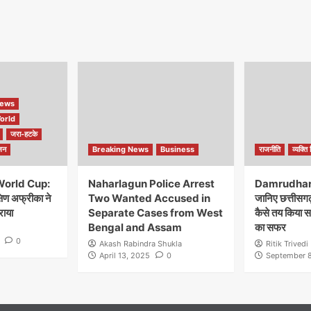
ews
orld
जरा-हटके
जन
Breaking News
Business
राजनीति
व्यक्ति 
World Cup:
Naharlagun Police Arrest
Damrudhar 
्षिण अफ्रीका ने
Two Wanted Accused in
जानिए छत्तीसगढ़
राया
Separate Cases from West
कैसे तय किया 
Bengal and Assam
का सफर
0
Akash Rabindra Shukla
Ritik Trivedi
April 13, 2025
0
September 8