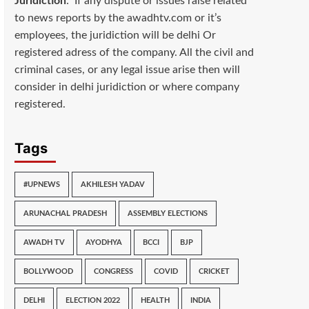
Juridiction
: If any dispute or issues raise related
to news reports by the awadhtv.com or it’s
employees, the juridiction will be delhi Or
registered adress of the company. All the civil and
criminal cases, or any legal issue arise then will
consider in delhi juridiction or where company
registered.
Tags
#UPNEWS
AKHILESH YADAV
ARUNACHAL PRADESH
ASSEMBLY ELECTIONS
AWADH TV
AYODHYA
BCCI
BJP
BOLLYWOOD
CONGRESS
COVID
CRICKET
DELHI
ELECTION 2022
HEALTH
INDIA