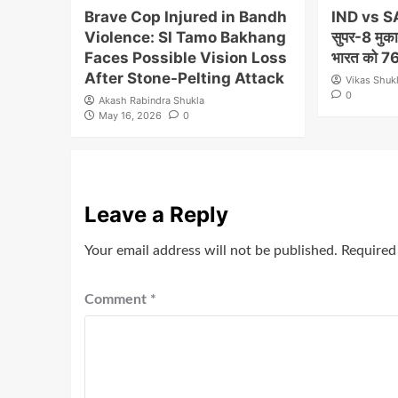
Brave Cop Injured in Bandh
IND vs S
Violence: SI Tamo Bakhang
सुपर-8 मुकाब
Faces Possible Vision Loss
भारत को 76 
After Stone-Pelting Attack
Vikas Shuk
0
Akash Rabindra Shukla
May 16, 2026
0
Leave a Reply
Your email address will not be published.
Required
Comment
*