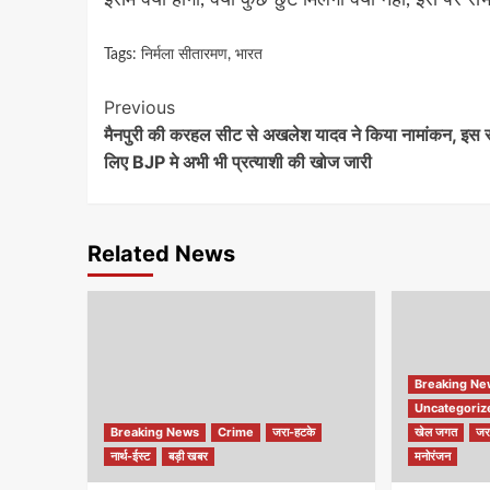
Tags:
निर्मला सीतारमण
,
भारत
Continue
Previous
मैनपुरी की करहल सीट से अखलेश यादव ने किया नामांकन, इस 
Reading
लिए BJP मे अभी भी प्रत्याशी की खोज जारी
Related News
Breaking N
Uncategoriz
Breaking News
Crime
जरा-हटके
खेल जगत
जर
नार्थ-ईस्ट
बड़ी खबर
मनोरंजन