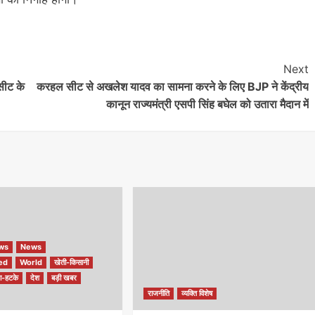
Next
सीट के
करहल सीट से अखलेश यादव का सामना करने के लिए BJP ने केंद्रीय
कानून राज्यमंत्री एसपी सिंह बघेल को उतारा मैदान में
ews
News
ed
World
खेती-किसानी
ा-हटके
देश
बड़ी खबर
राजनीति
व्यक्ति विशेष