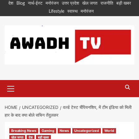
Skip
देश
Blog
नार्थ-ईस्ट
मनोरंजन
उत्तर प्रदेश
खेल जगत
राजनीति
बड़ी खबर
to
Lifestyle
स्वास्थ
मनोरंजन
content
Primary
Menu
HOME
UNCATEGORIZED
वर्ल्ड टेस्ट चैंपियनशिप, में टीम इंडिया को मिली
हार के बाद क्या बोले सचिन तेंदुलकर
Breaking News
Gaming
News
Uncategorized
World
खेल जगत
देश
बड़ी खबर