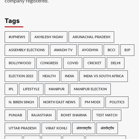
company registered.
Tags
#UPNEWS
AKHILESH YADAV
ARUNACHAL PRADESH
ASSEMBLY ELECTIONS
AWADH TV
AYODHYA
BCCI
BJP
BOLLYWOOD
CONGRESS
COVID
CRICKET
DELHI
ELECTION 2022
HEALTH
INDIA
INDIA VS SOUTH AFRICA
IPL
LIFESTYLE
MANIPUR
MANIPUR ELECTION
N. BIREN SINGH
NORTH EAST NEWS
PM MODI
POLITICS
PUNJAB
RAJASTHAN
ROHIT SHARMA
TEST MATCH
UTTAR PRADESH
VIRAT KOHLI
अंतरराष्ट्रीय
अंतर्राष्ट्रीय