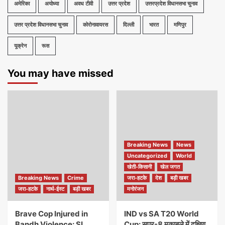
अमेरिका
अयोध्या
अवध टीवी
उत्तर प्रदेश
उत्तरप्रदेश विधानसभा चुनाव
उत्तर प्रदेश विधानसभा चुनाव
कोरोनावायरस
दिल्ली
भारत
मणिपुर
यूक्रेन
रूस
You may have missed
Breaking News
News
Uncategorized
World
खेती-किसानी
खेल जगत
Breaking News
Crime
जरा-हटके
देश
बड़ी खबर
जरा-हटके
नार्थ-ईस्ट
बड़ी खबर
मनोरंजन
Brave Cop Injured in
IND vs SA T20 World
Bandh Violence: SI
Cup: सुपर-8 मुकाबले में दक्षिण