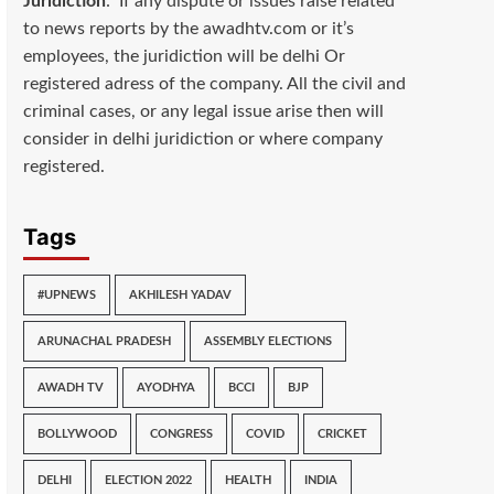
Juridiction
: If any dispute or issues raise related
to news reports by the awadhtv.com or it’s
employees, the juridiction will be delhi Or
registered adress of the company. All the civil and
criminal cases, or any legal issue arise then will
consider in delhi juridiction or where company
registered.
Tags
#UPNEWS
AKHILESH YADAV
ARUNACHAL PRADESH
ASSEMBLY ELECTIONS
AWADH TV
AYODHYA
BCCI
BJP
BOLLYWOOD
CONGRESS
COVID
CRICKET
DELHI
ELECTION 2022
HEALTH
INDIA