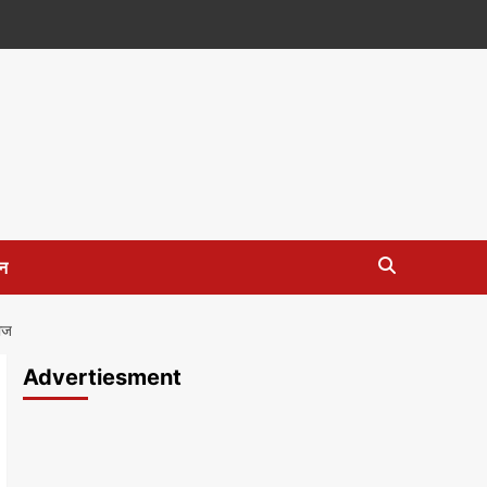
न
ाज
Advertiesment