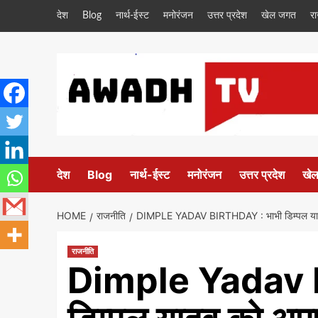
Skip
देश
Blog
नार्थ-ईस्ट
मनोरंजन
उत्तर प्रदेश
खेल जगत
र
to
content
देश
Blog
नार्थ-ईस्ट
मनोरंजन
उत्तर प्रदेश
खे
HOME
राजनीति
DIMPLE YADAV BIRTHDAY : भाभी डिम्पल यादव को अ
राजनीति
Dimple Yadav B