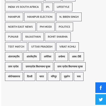
INDIA VS SOUTH AFRICA
IPL
LIFESTYLE
MANIPUR
MANIPUR ELECTION
N. BIREN SINGH
NORTH EAST NEWS
PM MODI
POLITICS
PUNJAB
RAJASTHAN
ROHIT SHARMA
TEST MATCH
UTTAR PRADESH
VIRAT KOHLI
अंतरराष्ट्रीय
अंतर्राष्ट्रीय
अमेरिका
अयोध्या
अवध टीवी
उत्तर प्रदेश
उत्तरप्रदेश विधानसभा चुनाव
उत्तर प्रदेश विधानसभा चुनाव
कोरोनावायरस
दिल्ली
भारत
मणिपुर
यूक्रेन
रूस