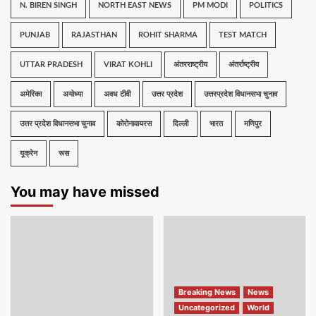
N. BIREN SINGH
NORTH EAST NEWS
PM MODI
POLITICS
PUNJAB
RAJASTHAN
ROHIT SHARMA
TEST MATCH
UTTAR PRADESH
VIRAT KOHLI
अंतरराष्ट्रीय
अंतर्राष्ट्रीय
अमेरिका
अयोध्या
अवध टीवी
उत्तर प्रदेश
उत्तरप्रदेश विधानसभा चुनाव
उत्तर प्रदेश विधानसभा चुनाव
कोरोनावायरस
दिल्ली
भारत
मणिपुर
यूक्रेन
रूस
You may have missed
Breaking News
News
Uncategorized
World