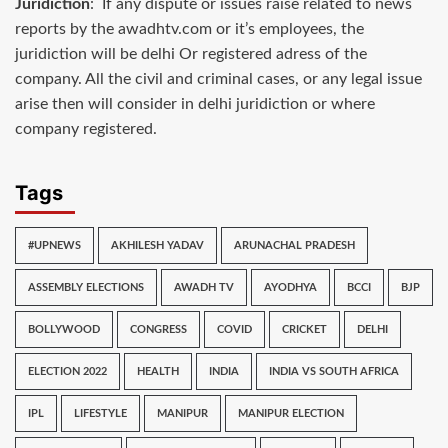
Juridiction
: If any dispute or issues raise related to news
reports by the awadhtv.com or it’s employees, the
juridiction will be delhi Or registered adress of the
company. All the civil and criminal cases, or any legal issue
arise then will consider in delhi juridiction or where
company registered.
Tags
#UPNEWS
AKHILESH YADAV
ARUNACHAL PRADESH
ASSEMBLY ELECTIONS
AWADH TV
AYODHYA
BCCI
BJP
BOLLYWOOD
CONGRESS
COVID
CRICKET
DELHI
ELECTION 2022
HEALTH
INDIA
INDIA VS SOUTH AFRICA
IPL
LIFESTYLE
MANIPUR
MANIPUR ELECTION