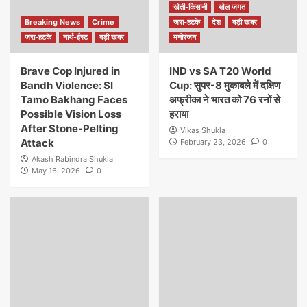
खेती-किसानी
खेल जगत
Breaking News
Crime
जरा-हटके
देश
बड़ी खबर
जरा-हटके
नार्थ-ईस्ट
बड़ी खबर
मनोरंजन
Brave Cop Injured in
IND vs SA T20 World
Bandh Violence: SI
Cup: सुपर-8 मुकाबले में दक्षिण
Tamo Bakhang Faces
अफ्रीका ने भारत को 76 रनों से
Possible Vision Loss
हराया
After Stone-Pelting
Vikas Shukla
Attack
February 23, 2026
0
Akash Rabindra Shukla
May 16, 2026
0