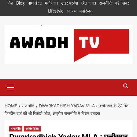
Skip
देश
Blog
नार्थ-ईस्ट
मनोरंजन
उत्तर प्रदेश
खेल जगत
राजनीति
बड़ी खबर
to
Lifestyle
स्वास्थ
मनोरंजन
content
Primary
Menu
HOME
राजनीति
DWARKADHISH YADAV MLA : छत्तीसगढ़ के ऐसे नेता
जिन्होंने दर्ज की थी रिकॉर्ड जीत, क्षेत्रीय राजनीति में विशेष दबदबा
राजनीति
व्यक्ति विशेष
Dwarkadhish Yadav MLA : छत्तीसगढ़