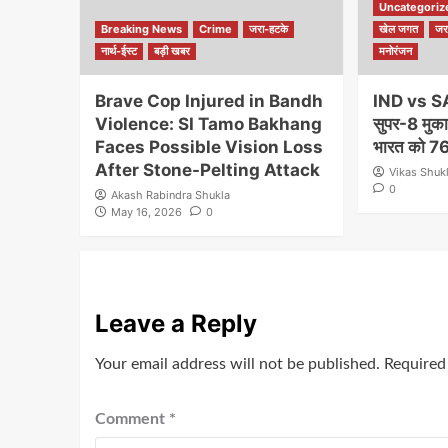
Uncategoriz
Breaking News
Crime
जरा-हटके
खेल जगत
जर
नार्थ-ईस्ट
बड़ी खबर
मनोरंजन
Brave Cop Injured in Bandh
IND vs S
Violence: SI Tamo Bakhang
सुपर-8 मुकाब
Faces Possible Vision Loss
भारत को 76 
After Stone-Pelting Attack
Vikas Shuk
0
Akash Rabindra Shukla
May 16, 2026
0
Leave a Reply
Your email address will not be published.
Required
Comment
*