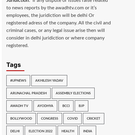
Juridiction
: If any dispute or issues raise related
to news reports by the awadhtv.com or it’s
employees, the juridiction will be delhi Or
registered adress of the company. All the civil and
criminal cases, or any legal issue arise then will
consider in delhi juridiction or where company
registered.
Tags
#UPNEWS
AKHILESH YADAV
ARUNACHAL PRADESH
ASSEMBLY ELECTIONS
AWADH TV
AYODHYA
BCCI
BJP
BOLLYWOOD
CONGRESS
COVID
CRICKET
DELHI
ELECTION 2022
HEALTH
INDIA