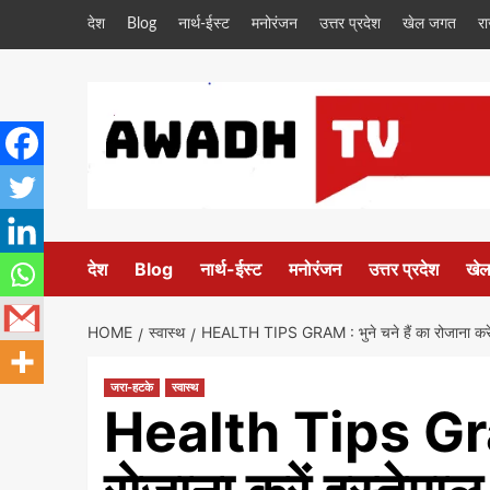
Skip
देश
Blog
नार्थ-ईस्ट
मनोरंजन
उत्तर प्रदेश
खेल जगत
र
to
content
देश
Blog
नार्थ-ईस्ट
मनोरंजन
उत्तर प्रदेश
खे
HOME
स्वास्थ
HEALTH TIPS GRAM : भुने चने हैं का रोजाना करें इ
जरा-हटके
स्वास्थ
Health Tips Gram 