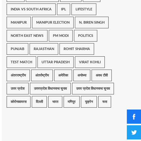
INDIA VS SOUTH AFRICA
IPL
LIFESTYLE
MANIPUR
MANIPUR ELECTION
N. BIREN SINGH
NORTH EAST NEWS
PM MODI
POLITICS
PUNJAB
RAJASTHAN
ROHIT SHARMA
TEST MATCH
UTTAR PRADESH
VIRAT KOHLI
अंतरराष्ट्रीय
अंतर्राष्ट्रीय
अमेरिका
अयोध्या
अवध टीवी
उत्तर प्रदेश
उत्तरप्रदेश विधानसभा चुनाव
उत्तर प्रदेश विधानसभा चुनाव
कोरोनावायरस
दिल्ली
भारत
मणिपुर
यूक्रेन
रूस