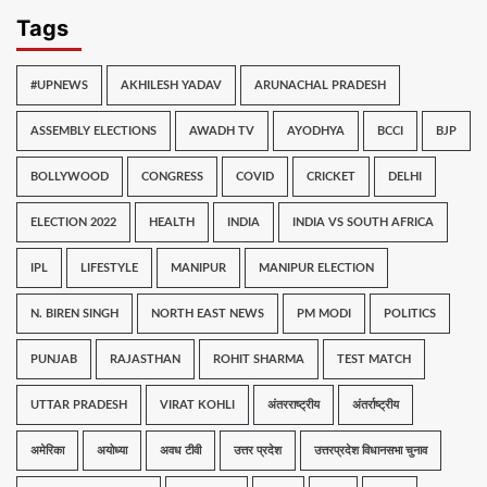
Tags
#UPNEWS
AKHILESH YADAV
ARUNACHAL PRADESH
ASSEMBLY ELECTIONS
AWADH TV
AYODHYA
BCCI
BJP
BOLLYWOOD
CONGRESS
COVID
CRICKET
DELHI
ELECTION 2022
HEALTH
INDIA
INDIA VS SOUTH AFRICA
IPL
LIFESTYLE
MANIPUR
MANIPUR ELECTION
N. BIREN SINGH
NORTH EAST NEWS
PM MODI
POLITICS
PUNJAB
RAJASTHAN
ROHIT SHARMA
TEST MATCH
UTTAR PRADESH
VIRAT KOHLI
अंतरराष्ट्रीय
अंतर्राष्ट्रीय
अमेरिका
अयोध्या
अवध टीवी
उत्तर प्रदेश
उत्तरप्रदेश विधानसभा चुनाव