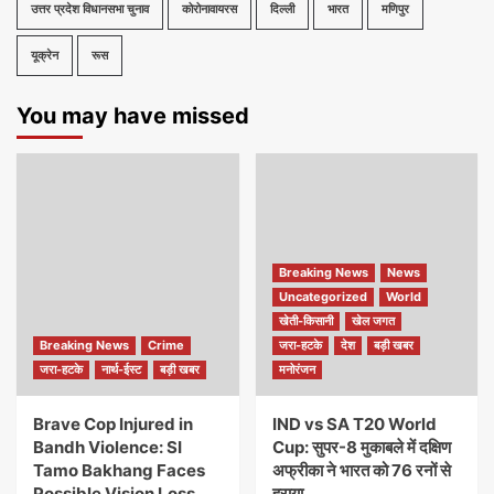
उत्तर प्रदेश विधानसभा चुनाव
कोरोनावायरस
दिल्ली
भारत
मणिपुर
यूक्रेन
रूस
You may have missed
Breaking News
News
Uncategorized
World
खेती-किसानी
खेल जगत
Breaking News
Crime
जरा-हटके
देश
बड़ी खबर
जरा-हटके
नार्थ-ईस्ट
बड़ी खबर
मनोरंजन
Brave Cop Injured in
IND vs SA T20 World
Bandh Violence: SI
Cup: सुपर-8 मुकाबले में दक्षिण
Tamo Bakhang Faces
अफ्रीका ने भारत को 76 रनों से
Possible Vision Loss
हराया