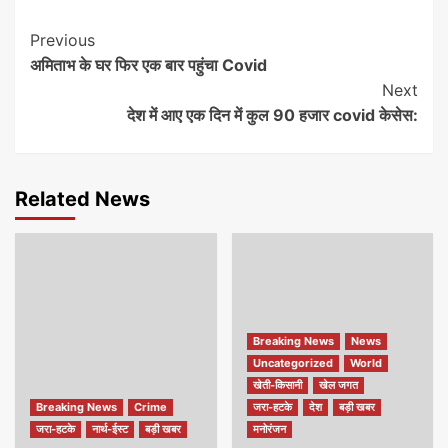
Continue
Previous
अमिताभ के घर फिर एक बार पहुंचा Covid
Reading
Next
देश में आए एक दिन में कुल 90 हजार covid केसेस:
Related News
Breaking News
News
Uncategorized
World
खेती-किसानी
खेल जगत
Breaking News
Crime
जरा-हटके
देश
बड़ी खबर
जरा-हटके
नार्थ-ईस्ट
बड़ी खबर
मनोरंजन