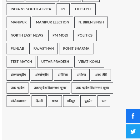
INDIA VS SOUTH AFRICA
IPL
LIFESTYLE
MANIPUR
MANIPUR ELECTION
N. BIREN SINGH
NORTH EAST NEWS
PM MODI
POLITICS
PUNJAB
RAJASTHAN
ROHIT SHARMA
TEST MATCH
UTTAR PRADESH
VIRAT KOHLI
अंतरराष्ट्रीय
अंतर्राष्ट्रीय
अमेरिका
अयोध्या
अवध टीवी
उत्तर प्रदेश
उत्तरप्रदेश विधानसभा चुनाव
उत्तर प्रदेश विधानसभा चुनाव
कोरोनावायरस
दिल्ली
भारत
मणिपुर
यूक्रेन
रूस