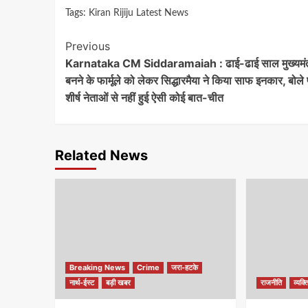
Tags:
Kiran Rijiju Latest News
Continue
Previous
Karnataka CM Siddaramaiah : ढाई-ढाई साल मुख्यमंत
Reading
बनने के फार्मूले को लेकर सिद्धारमैया ने किया साफ इनकार, बोले पा
शीर्ष नेताओं से नहीं हुई ऐसी कोई बात-चीत
Related News
Breaking News
Crime
जरा-हटके
नार्थ-ईस्ट
बड़ी खबर
राजनीति
व्यक्त