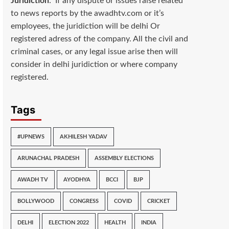
Juridiction
: If any dispute or issues raise related
to news reports by the awadhtv.com or it’s
employees, the juridiction will be delhi Or
registered adress of the company. All the civil and
criminal cases, or any legal issue arise then will
consider in delhi juridiction or where company
registered.
Tags
#UPNEWS
AKHILESH YADAV
ARUNACHAL PRADESH
ASSEMBLY ELECTIONS
AWADH TV
AYODHYA
BCCI
BJP
BOLLYWOOD
CONGRESS
COVID
CRICKET
DELHI
ELECTION 2022
HEALTH
INDIA