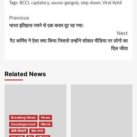
Tags:
BCCI
,
captaincy
,
saurav ganguly
,
step down
,
Virat Kohli
Continue
Previous
भारत इतिहास रचने से एक कदम दूर रह गया:
Reading
Next
पैट कमिंस ने ऐसा क्या किया जिससे उन्होंने सोशल मीडिया पर लोगो का
दिल जीता
Related News
Breaking News
News
Uncategorized
World
खेती-किसानी
खेल जगत