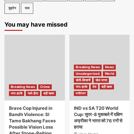
यूक्रेन
रूस
You may have missed
Breaking News
News
Uncategorized
World
खेती-किसानी
खेल जगत
Breaking News
Crime
जरा-हटके
देश
बड़ी खबर
जरा-हटके
नार्थ-ईस्ट
बड़ी खबर
मनोरंजन
Brave Cop Injured in
IND vs SA T20 World
Bandh Violence: SI
Cup: सुपर-8 मुकाबले में दक्षिण
Tamo Bakhang Faces
अफ्रीका ने भारत को 76 रनों से
Possible Vision Loss
हराया
After Stone-Pelting
Vikas Shukla