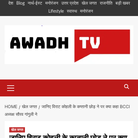
Skip
देश
Blog
नार्थ-ईस्ट
मनोरंजन
उत्तर प्रदेश
खेल जगत
राजनीति
बड़ी खबर
to
Lifestyle
स्वास्थ
मनोरंजन
content
Primary
Menu
HOME
खेल जगत
जानिए विराट कोहली के कप्तानी छोड़ ने पर क्या कहा BCCI
अध्यक्ष सौरव गांगुली ने
खेल जगत
जानिए विराट कोहली के कप्तानी छोड़ ने पर क्या