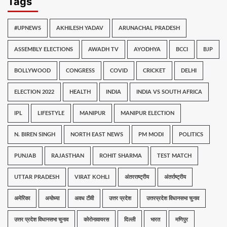
Tags
#UPNEWS
AKHILESH YADAV
ARUNACHAL PRADESH
ASSEMBLY ELECTIONS
AWADH TV
AYODHYA
BCCI
BJP
BOLLYWOOD
CONGRESS
COVID
CRICKET
DELHI
ELECTION 2022
HEALTH
INDIA
INDIA VS SOUTH AFRICA
IPL
LIFESTYLE
MANIPUR
MANIPUR ELECTION
N. BIREN SINGH
NORTH EAST NEWS
PM MODI
POLITICS
PUNJAB
RAJASTHAN
ROHIT SHARMA
TEST MATCH
UTTAR PRADESH
VIRAT KOHLI
अंतरराष्ट्रीय
अंतर्राष्ट्रीय
अमेरिका
अयोध्या
अवध टीवी
उत्तर प्रदेश
उत्तरप्रदेश विधानसभा चुनाव
उत्तर प्रदेश विधानसभा चुनाव
कोरोनावायरस
दिल्ली
भारत
मणिपुर