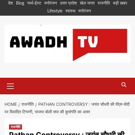
Skip
देश
Blog
नार्थ-ईस्ट
मनोरंजन
उत्तर प्रदेश
खेल जगत
राजनीति
बड़ी खबर
to
Lifestyle
स्वास्थ
मनोरंजन
content
Primary
Menu
HOME
राजनीति
PATHAN CONTROVERSY : जयंत चौधरी की पीएम मोदी
पर विवादित टिप्पणी, भाजपा बोली सपा की कुसंगति का असर
राजनीति
Pathan Controversy : जयंत चौधरी की