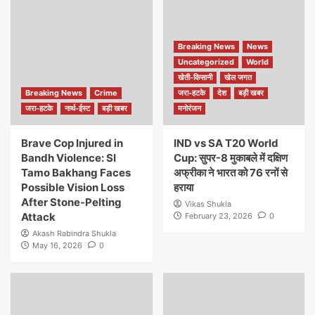
Breaking News
News
Uncategorized
World
खेती-किसानी
खेल जगत
Breaking News
Crime
जरा-हटके
देश
बड़ी खबर
जरा-हटके
नार्थ-ईस्ट
बड़ी खबर
मनोरंजन
Brave Cop Injured in
IND vs SA T20 World
Bandh Violence: SI
Cup: सुपर-8 मुकाबले में दक्षिण
Tamo Bakhang Faces
अफ्रीका ने भारत को 76 रनों से
Possible Vision Loss
हराया
After Stone-Pelting
Vikas Shukla
Attack
February 23, 2026
0
Akash Rabindra Shukla
May 16, 2026
0