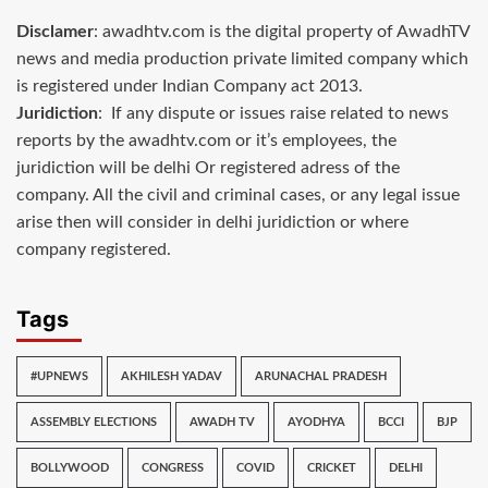
Disclamer
: awadhtv.com is the digital property of AwadhTV
news and media production private limited company which
is registered under Indian Company act 2013.
Juridiction
: If any dispute or issues raise related to news
reports by the awadhtv.com or it’s employees, the
juridiction will be delhi Or registered adress of the
company. All the civil and criminal cases, or any legal issue
arise then will consider in delhi juridiction or where
company registered.
Tags
#UPNEWS
AKHILESH YADAV
ARUNACHAL PRADESH
ASSEMBLY ELECTIONS
AWADH TV
AYODHYA
BCCI
BJP
BOLLYWOOD
CONGRESS
COVID
CRICKET
DELHI