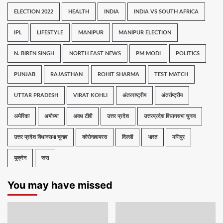
ELECTION 2022
HEALTH
INDIA
INDIA VS SOUTH AFRICA
IPL
LIFESTYLE
MANIPUR
MANIPUR ELECTION
N. BIREN SINGH
NORTH EAST NEWS
PM MODI
POLITICS
PUNJAB
RAJASTHAN
ROHIT SHARMA
TEST MATCH
UTTAR PRADESH
VIRAT KOHLI
अंतरराष्ट्रीय
अंतर्राष्ट्रीय
अमेरिका
अयोध्या
अवध टीवी
उत्तर प्रदेश
उत्तरप्रदेश विधानसभा चुनाव
उत्तर प्रदेश विधानसभा चुनाव
कोरोनावायरस
दिल्ली
भारत
मणिपुर
यूक्रेन
रूस
You may have missed