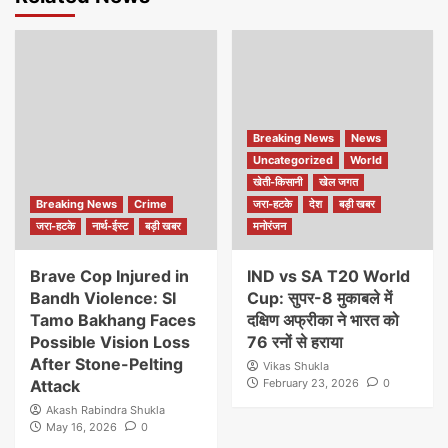
Breaking News
News
Uncategorized
World
खेती-किसानी
खेल जगत
Breaking News
Crime
जरा-हटके
देश
बड़ी खबर
जरा-हटके
नार्थ-ईस्ट
बड़ी खबर
मनोरंजन
Brave Cop Injured in
IND vs SA T20 World
Bandh Violence: SI
Cup: सुपर-8 मुकाबले में
Tamo Bakhang Faces
दक्षिण अफ्रीका ने भारत को
Possible Vision Loss
76 रनों से हराया
After Stone-Pelting
Vikas Shukla
Attack
February 23, 2026
0
Akash Rabindra Shukla
May 16, 2026
0