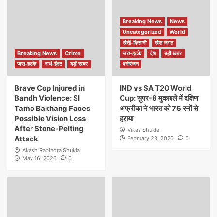
Breaking News
News
Uncategorized
World
खेती-किसानी
खेल जगत
Breaking News
Crime
जरा-हटके
देश
बड़ी खबर
जरा-हटके
नार्थ-ईस्ट
बड़ी खबर
मनोरंजन
Brave Cop Injured in
IND vs SA T20 World
Bandh Violence: SI
Cup: सुपर-8 मुकाबले में दक्षिण
Tamo Bakhang Faces
अफ्रीका ने भारत को 76 रनों से
Possible Vision Loss
हराया
After Stone-Pelting
Vikas Shukla
Attack
February 23, 2026
0
Akash Rabindra Shukla
May 16, 2026
0