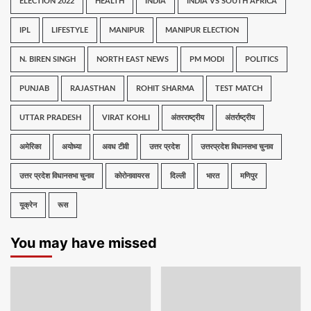
ELECTION 2022
HEALTH
INDIA
INDIA VS SOUTH AFRICA
IPL
LIFESTYLE
MANIPUR
MANIPUR ELECTION
N. BIREN SINGH
NORTH EAST NEWS
PM MODI
POLITICS
PUNJAB
RAJASTHAN
ROHIT SHARMA
TEST MATCH
UTTAR PRADESH
VIRAT KOHLI
अंतरराष्ट्रीय
अंतर्राष्ट्रीय
अमेरिका
अयोध्या
अवध टीवी
उत्तर प्रदेश
उत्तरप्रदेश विधानसभा चुनाव
उत्तर प्रदेश विधानसभा चुनाव
कोरोनावायरस
दिल्ली
भारत
मणिपुर
यूक्रेन
रूस
You may have missed