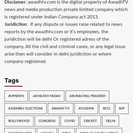
Disclamer
: awadhtv.com is the digital property of AwadhTV
news and media production private limited company which
is registered under Indian Company act 2013.
Juridiction
: If any dispute or issues raise related to news
reports by the awadhtv.com or it’s employees, the
juridiction will be delhi Or registered adress of the
company. All the civil and criminal cases, or any legal issue
arise then will consider in delhi juridiction or where
company registered.
Tags
#UPNEWS
AKHILESH YADAV
ARUNACHAL PRADESH
ASSEMBLY ELECTIONS
AWADH TV
AYODHYA
BCCI
BJP
BOLLYWOOD
CONGRESS
COVID
CRICKET
DELHI