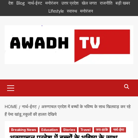
Skip
देश
Blog
नार्थ-ईस्ट
मनोरंजन
उत्तर प्रदेश
खेल जगत
राजनीति
बड़ी खबर
to
Lifestyle
स्वास्थ
मनोरंजन
content
Primary
Menu
HOME
नार्थ-ईस्ट
अरुणाचल प्रदेश में बच्चों के भविष्य के साथ खिलवाड़ कर रहे
हैं पेमा खांडू,स्कूलों की हालत देखिये
Breaking News
Education
Stories
Travel
जरा-हटके
नार्थ-ईस्ट
अरुणाचल प्रदेश में बच्चों के भविष्य के साथ