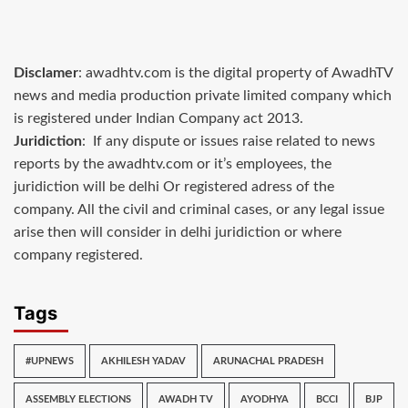
Disclamer
: awadhtv.com is the digital property of AwadhTV
news and media production private limited company which
is registered under Indian Company act 2013.
Juridiction
: If any dispute or issues raise related to news
reports by the awadhtv.com or it’s employees, the
juridiction will be delhi Or registered adress of the
company. All the civil and criminal cases, or any legal issue
arise then will consider in delhi juridiction or where
company registered.
Tags
#UPNEWS
AKHILESH YADAV
ARUNACHAL PRADESH
ASSEMBLY ELECTIONS
AWADH TV
AYODHYA
BCCI
BJP