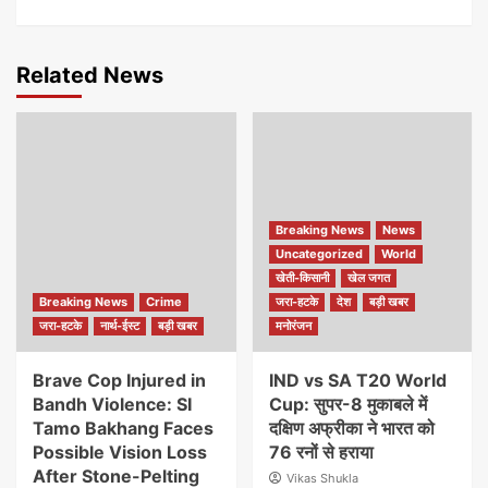
Related News
Breaking News
News
Uncategorized
World
खेती-किसानी
खेल जगत
Breaking News
Crime
जरा-हटके
देश
बड़ी खबर
जरा-हटके
नार्थ-ईस्ट
बड़ी खबर
मनोरंजन
Brave Cop Injured in
IND vs SA T20 World
Bandh Violence: SI
Cup: सुपर-8 मुकाबले में
Tamo Bakhang Faces
दक्षिण अफ्रीका ने भारत को
Possible Vision Loss
76 रनों से हराया
After Stone-Pelting
Vikas Shukla