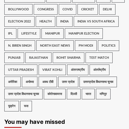
BOLLYWOOD
CONGRESS
COVID
CRICKET
DELHI
ELECTION 2022
HEALTH
INDIA
INDIA VS SOUTH AFRICA
IPL
LIFESTYLE
MANIPUR
MANIPUR ELECTION
N. BIREN SINGH
NORTH EAST NEWS
PM MODI
POLITICS
PUNJAB
RAJASTHAN
ROHIT SHARMA
TEST MATCH
UTTAR PRADESH
VIRAT KOHLI
अंतरराष्ट्रीय
अंतर्राष्ट्रीय
अमेरिका
अयोध्या
अवध टीवी
उत्तर प्रदेश
उत्तरप्रदेश विधानसभा चुनाव
उत्तर प्रदेश विधानसभा चुनाव
कोरोनावायरस
दिल्ली
भारत
मणिपुर
यूक्रेन
रूस
You may have missed