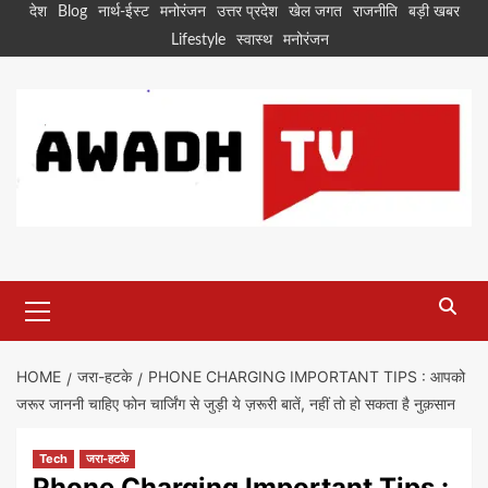
Skip
देश
Blog
नार्थ-ईस्ट
मनोरंजन
उत्तर प्रदेश
खेल जगत
राजनीति
बड़ी खबर
to
Lifestyle
स्वास्थ
मनोरंजन
content
Primary
Menu
HOME
जरा-हटके
PHONE CHARGING IMPORTANT TIPS : आपको
जरूर जाननी चाहिए फोन चार्जिंग से जुड़ी ये ज़रूरी बातें, नहीं तो हो सकता है नुक़सान
Tech
जरा-हटके
Phone Charging Important Tips :