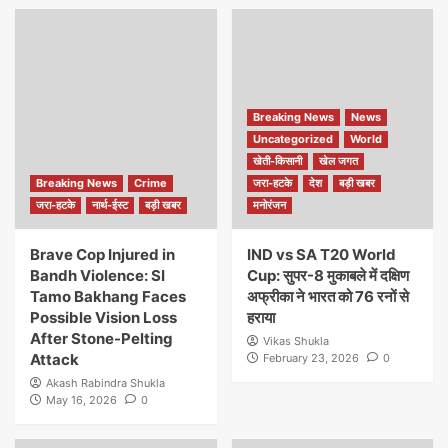
Breaking News
News
Uncategorized
World
खेती-किसानी
खेल जगत
Breaking News
Crime
जरा-हटके
देश
बड़ी खबर
जरा-हटके
नार्थ-ईस्ट
बड़ी खबर
मनोरंजन
Brave Cop Injured in
IND vs SA T20 World
Bandh Violence: SI
Cup: सुपर-8 मुकाबले में दक्षिण
Tamo Bakhang Faces
अफ्रीका ने भारत को 76 रनों से
Possible Vision Loss
हराया
After Stone-Pelting
Vikas Shukla
Attack
February 23, 2026
0
Akash Rabindra Shukla
May 16, 2026
0