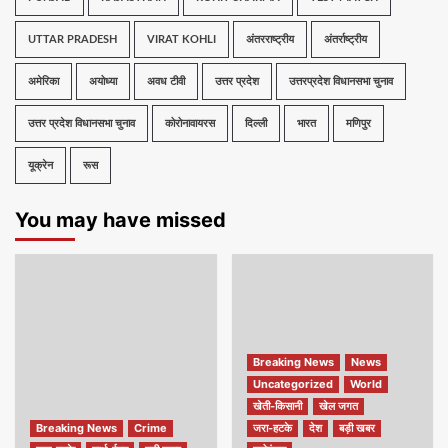
UTTAR PRADESH
VIRAT KOHLI
अंतरराष्ट्रीय
अंतर्राष्ट्रीय
अमेरिका
अयोध्या
अवध टीवी
उत्तर प्रदेश
उत्तरप्रदेश विधानसभा चुनाव
उत्तर प्रदेश विधानसभा चुनाव
कोरोनावायरस
दिल्ली
भारत
मणिपुर
यूक्रेन
रूस
You may have missed
Breaking News
News
Uncategorized
World
खेती-किसानी
खेल जगत
Breaking News
Crime
जरा-हटके
देश
बड़ी खबर