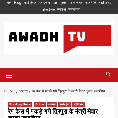
Skip
देश
Blog
नार्थ-ईस्ट
मनोरंजन
उत्तर प्रदेश
खेल जगत
राजनीति
बड़ी खबर
to
Lifestyle
स्वास्थ
मनोरंजन
content
Primary
Menu
HOME
अपराध
रेप केस में पकड़े गये त्रिपुरा के मंत्री मेवार कुमार जमातिया
Breaking News
Crime
अपराध
नार्थ-ईस्ट
बड़ी खबर
रेप केस में पकड़े गये त्रिपुरा के मंत्री मेवार