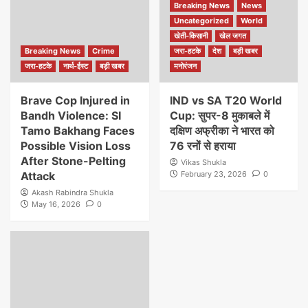
Breaking News
News
Uncategorized
World
खेती-किसानी
खेल जगत
Breaking News
Crime
जरा-हटके
देश
बड़ी खबर
जरा-हटके
नार्थ-ईस्ट
बड़ी खबर
मनोरंजन
Brave Cop Injured in
IND vs SA T20 World
Bandh Violence: SI
Cup: सुपर-8 मुकाबले में
Tamo Bakhang Faces
दक्षिण अफ्रीका ने भारत को
Possible Vision Loss
76 रनों से हराया
After Stone-Pelting
Vikas Shukla
Attack
February 23, 2026
0
Akash Rabindra Shukla
May 16, 2026
0