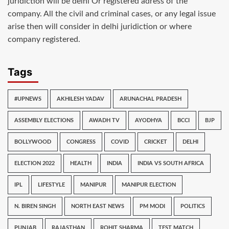
juridiction will be delhi Or registered adress of the
company. All the civil and criminal cases, or any legal issue
arise then will consider in delhi juridiction or where
company registered.
Tags
#UPNEWS
AKHILESH YADAV
ARUNACHAL PRADESH
ASSEMBLY ELECTIONS
AWADH TV
AYODHYA
BCCI
BJP
BOLLYWOOD
CONGRESS
COVID
CRICKET
DELHI
ELECTION 2022
HEALTH
INDIA
INDIA VS SOUTH AFRICA
IPL
LIFESTYLE
MANIPUR
MANIPUR ELECTION
N. BIREN SINGH
NORTH EAST NEWS
PM MODI
POLITICS
PUNJAB
RAJASTHAN
ROHIT SHARMA
TEST MATCH