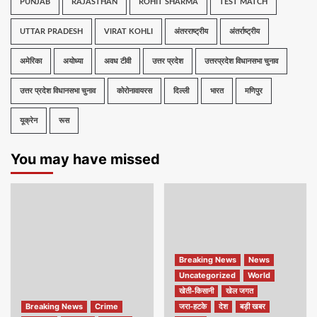
PUNJAB
RAJASTHAN
ROHIT SHARMA
TEST MATCH
UTTAR PRADESH
VIRAT KOHLI
अंतरराष्ट्रीय
अंतर्राष्ट्रीय
अमेरिका
अयोध्या
अवध टीवी
उत्तर प्रदेश
उत्तरप्रदेश विधानसभा चुनाव
उत्तर प्रदेश विधानसभा चुनाव
कोरोनावायरस
दिल्ली
भारत
मणिपुर
यूक्रेन
रूस
You may have missed
Breaking News
News
Uncategorized
World
खेती-किसानी
खेल जगत
Breaking News
Crime
जरा-हटके
देश
बड़ी खबर