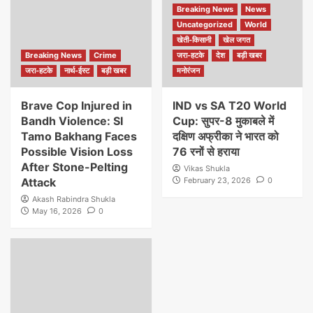
Breaking News
News
Uncategorized
World
खेती-किसानी
खेल जगत
Breaking News
Crime
जरा-हटके
देश
बड़ी खबर
जरा-हटके
नार्थ-ईस्ट
बड़ी खबर
मनोरंजन
Brave Cop Injured in
IND vs SA T20 World
Bandh Violence: SI
Cup: सुपर-8 मुकाबले में
Tamo Bakhang Faces
दक्षिण अफ्रीका ने भारत को
Possible Vision Loss
76 रनों से हराया
After Stone-Pelting
Vikas Shukla
Attack
February 23, 2026
0
Akash Rabindra Shukla
May 16, 2026
0