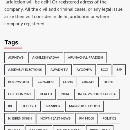
juridiction will be delhi Or registered adress of the
company. All the civil and criminal cases, or any legal issue
arise then will consider in delhi juridiction or where
company registered.
Tags
#UPNEWS
AKHILESH YADAV
ARUNACHAL PRADESH
ASSEMBLY ELECTIONS
AWADH TV
AYODHYA
BCCI
BJP
BOLLYWOOD
CONGRESS
COVID
CRICKET
DELHI
ELECTION 2022
HEALTH
INDIA
INDIA VS SOUTH AFRICA
IPL
LIFESTYLE
MANIPUR
MANIPUR ELECTION
N. BIREN SINGH
NORTH EAST NEWS
PM MODI
POLITICS