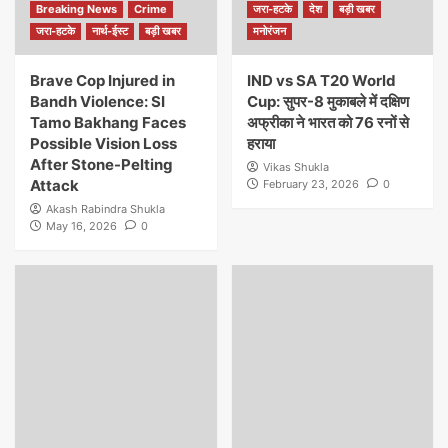
Breaking News
Crime
जरा-हटके
देश
बड़ी खबर
जरा-हटके
नार्थ-ईस्ट
बड़ी खबर
मनोरंजन
Brave Cop Injured in
IND vs SA T20 World
Bandh Violence: SI
Cup: सुपर-8 मुकाबले में दक्षिण
Tamo Bakhang Faces
अफ्रीका ने भारत को 76 रनों से
Possible Vision Loss
हराया
After Stone-Pelting
Vikas Shukla
Attack
February 23, 2026
0
Akash Rabindra Shukla
May 16, 2026
0