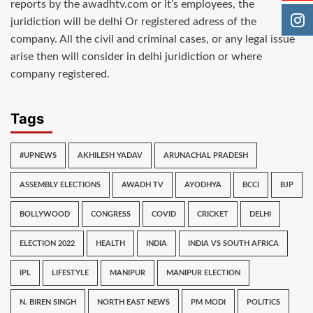
reports by the awadhtv.com or it’s employees, the
juridiction will be delhi Or registered adress of the
company. All the civil and criminal cases, or any legal issue
arise then will consider in delhi juridiction or where
company registered.
Tags
#UPNEWS
AKHILESH YADAV
ARUNACHAL PRADESH
ASSEMBLY ELECTIONS
AWADH TV
AYODHYA
BCCI
BJP
BOLLYWOOD
CONGRESS
COVID
CRICKET
DELHI
ELECTION 2022
HEALTH
INDIA
INDIA VS SOUTH AFRICA
IPL
LIFESTYLE
MANIPUR
MANIPUR ELECTION
N. BIREN SINGH
NORTH EAST NEWS
PM MODI
POLITICS