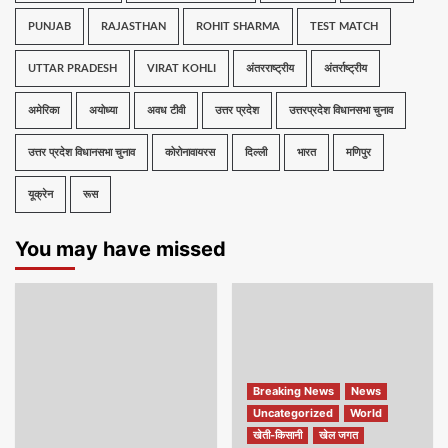
PUNJAB
RAJASTHAN
ROHIT SHARMA
TEST MATCH
UTTAR PRADESH
VIRAT KOHLI
अंतरराष्ट्रीय
अंतर्राष्ट्रीय
अमेरिका
अयोध्या
अवध टीवी
उत्तर प्रदेश
उत्तरप्रदेश विधानसभा चुनाव
उत्तर प्रदेश विधानसभा चुनाव
कोरोनावायरस
दिल्ली
भारत
मणिपुर
यूक्रेन
रूस
You may have missed
Breaking News
News
Uncategorized
World
खेती-किसानी
खेल जगत