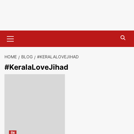
Primary
Menu
HOME
BLOG
#KERALALOVEJIHAD
#KeralaLoveJihad
देश