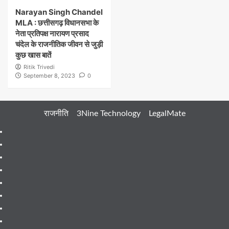
Narayan Singh Chandel
MLA : छत्तीसगढ़ विधानसभा के
नेता प्रतिपक्ष नारायण प्रसाद
चंदेल के राजनीतिक जीवन से जुड़ी
कुछ खास बातें
Ritik Trivedi
September 8, 2023
0
राजनीति
3Nine Technology
LegalMate
404
Page
About
Me
About
Us
Blog
Blog
Blog
Contact
Contact