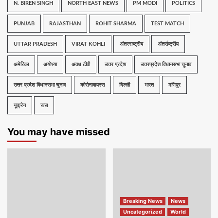
N. BIREN SINGH
NORTH EAST NEWS
PM MODI
POLITICS
PUNJAB
RAJASTHAN
ROHIT SHARMA
TEST MATCH
UTTAR PRADESH
VIRAT KOHLI
अंतरराष्ट्रीय
अंतर्राष्ट्रीय
अमेरिका
अयोध्या
अवध टीवी
उत्तर प्रदेश
उत्तरप्रदेश विधानसभा चुनाव
उत्तर प्रदेश विधानसभा चुनाव
कोरोनावायरस
दिल्ली
भारत
मणिपुर
यूक्रेन
रूस
You may have missed
Breaking News
News
Uncategorized
World