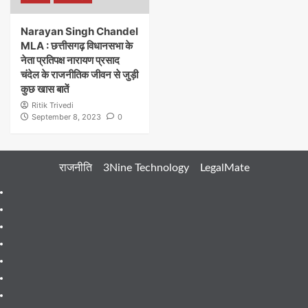
Narayan Singh Chandel
MLA : छत्तीसगढ़ विधानसभा के
नेता प्रतिपक्ष नारायण प्रसाद
चंदेल के राजनीतिक जीवन से जुड़ी
कुछ खास बातें
Ritik Trivedi
September 8, 2023
0
राजनीति
3Nine Technology
LegalMate
404
Page
About
Me
About
Us
Blog
Blog
Blog
Contact