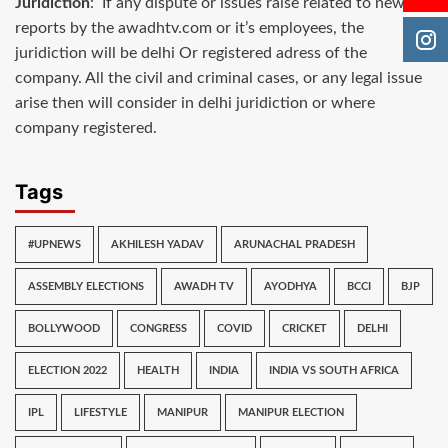
Juridiction
: If any dispute or issues raise related to news
reports by the awadhtv.com or it’s employees, the
juridiction will be delhi Or registered adress of the
company. All the civil and criminal cases, or any legal issue
arise then will consider in delhi juridiction or where
company registered.
Tags
#UPNEWS
AKHILESH YADAV
ARUNACHAL PRADESH
ASSEMBLY ELECTIONS
AWADH TV
AYODHYA
BCCI
BJP
BOLLYWOOD
CONGRESS
COVID
CRICKET
DELHI
ELECTION 2022
HEALTH
INDIA
INDIA VS SOUTH AFRICA
IPL
LIFESTYLE
MANIPUR
MANIPUR ELECTION