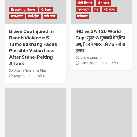
खेती-किसानी
खेल जगत
Breaking News
Crime
जरा-हटके
देश
बड़ी खबर
जरा-हटके
नार्थ-ईस्ट
बड़ी खबर
मनोरंजन
Brave Cop Injured in
IND vs SA T20 World
Bandh Violence: SI
Cup: सुपर-8 मुकाबले में दक्षिण
Tamo Bakhang Faces
अफ्रीका ने भारत को 76 रनों से
Possible Vision Loss
हराया
After Stone-Pelting
Vikas Shukla
Attack
February 23, 2026
0
Akash Rabindra Shukla
May 16, 2026
0