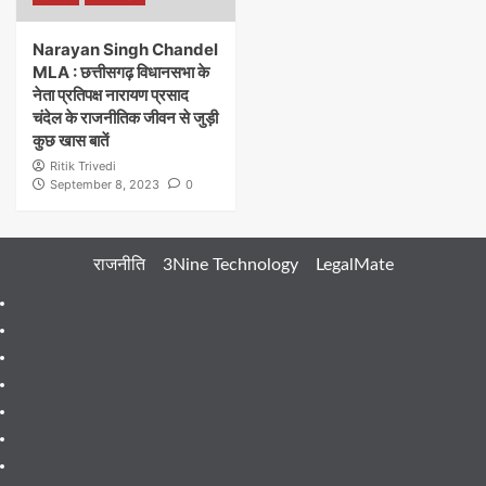
Narayan Singh Chandel
MLA : छत्तीसगढ़ विधानसभा के
नेता प्रतिपक्ष नारायण प्रसाद
चंदेल के राजनीतिक जीवन से जुड़ी
कुछ खास बातें
Ritik Trivedi
September 8, 2023
0
राजनीति
3Nine Technology
LegalMate
404
Page
About
Me
About
Us
Blog
Blog
Blog
Contact