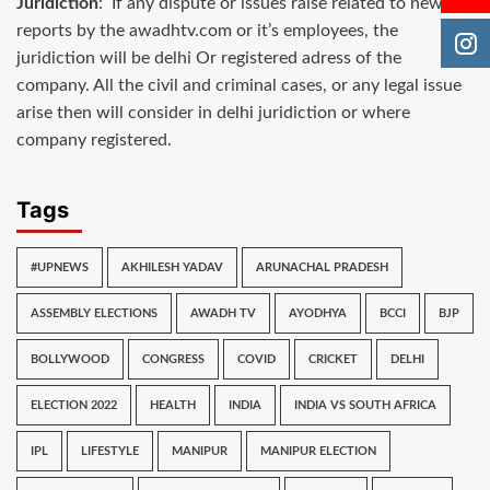
Juridiction
: If any dispute or issues raise related to news
reports by the awadhtv.com or it’s employees, the
juridiction will be delhi Or registered adress of the
company. All the civil and criminal cases, or any legal issue
arise then will consider in delhi juridiction or where
company registered.
Tags
#UPNEWS
AKHILESH YADAV
ARUNACHAL PRADESH
ASSEMBLY ELECTIONS
AWADH TV
AYODHYA
BCCI
BJP
BOLLYWOOD
CONGRESS
COVID
CRICKET
DELHI
ELECTION 2022
HEALTH
INDIA
INDIA VS SOUTH AFRICA
IPL
LIFESTYLE
MANIPUR
MANIPUR ELECTION