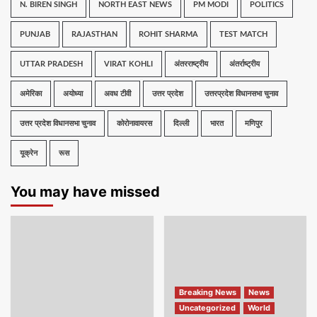
N. BIREN SINGH
NORTH EAST NEWS
PM MODI
POLITICS
PUNJAB
RAJASTHAN
ROHIT SHARMA
TEST MATCH
UTTAR PRADESH
VIRAT KOHLI
अंतरराष्ट्रीय
अंतर्राष्ट्रीय
अमेरिका
अयोध्या
अवध टीवी
उत्तर प्रदेश
उत्तरप्रदेश विधानसभा चुनाव
उत्तर प्रदेश विधानसभा चुनाव
कोरोनावायरस
दिल्ली
भारत
मणिपुर
यूक्रेन
रूस
You may have missed
Breaking News
News
Uncategorized
World