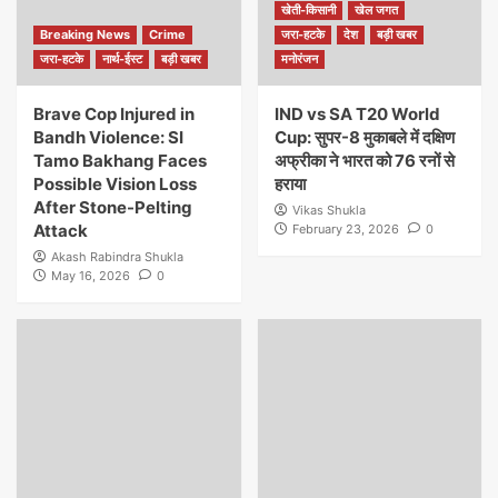
खेती-किसानी
खेल जगत
Breaking News
Crime
जरा-हटके
देश
बड़ी खबर
जरा-हटके
नार्थ-ईस्ट
बड़ी खबर
मनोरंजन
Brave Cop Injured in
IND vs SA T20 World
Bandh Violence: SI
Cup: सुपर-8 मुकाबले में दक्षिण
Tamo Bakhang Faces
अफ्रीका ने भारत को 76 रनों से
Possible Vision Loss
हराया
After Stone-Pelting
Vikas Shukla
Attack
February 23, 2026
0
Akash Rabindra Shukla
May 16, 2026
0