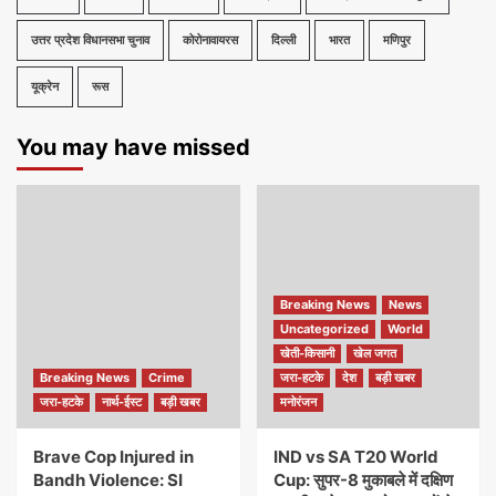
उत्तर प्रदेश विधानसभा चुनाव
कोरोनावायरस
दिल्ली
भारत
मणिपुर
यूक्रेन
रूस
You may have missed
Breaking News
News
Uncategorized
World
खेती-किसानी
खेल जगत
Breaking News
Crime
जरा-हटके
देश
बड़ी खबर
जरा-हटके
नार्थ-ईस्ट
बड़ी खबर
मनोरंजन
Brave Cop Injured in
IND vs SA T20 World
Bandh Violence: SI
Cup: सुपर-8 मुकाबले में दक्षिण