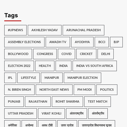
Tags
#UPNEWS
AKHILESH YADAV
ARUNACHAL PRADESH
ASSEMBLY ELECTIONS
AWADH TV
AYODHYA
BCCI
BJP
BOLLYWOOD
CONGRESS
COVID
CRICKET
DELHI
ELECTION 2022
HEALTH
INDIA
INDIA VS SOUTH AFRICA
IPL
LIFESTYLE
MANIPUR
MANIPUR ELECTION
N. BIREN SINGH
NORTH EAST NEWS
PM MODI
POLITICS
PUNJAB
RAJASTHAN
ROHIT SHARMA
TEST MATCH
UTTAR PRADESH
VIRAT KOHLI
अंतरराष्ट्रीय
अंतर्राष्ट्रीय
अमेरिका
अयोध्या
अवध टीवी
उत्तर प्रदेश
उत्तरप्रदेश विधानसभा चुनाव