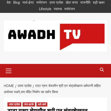
Skip
देश
Blog
नार्थ-ईस्ट
मनोरंजन
उत्तर प्रदेश
खेल जगत
राजनीति
बड़ी खबर
to
Lifestyle
स्वास्थ
मनोरंजन
content
Primary
Menu
HOME
उत्तर प्रदेश
टाटा ग्रुप चेयरमैन श्री एन चंद्रशेखरन धर्मपत्नी सहित
अयोध्या पधारे,राम मंदिर निर्माण का दर्शन किया
उत्तर प्रदेश
जरा-हटके
धर्म-कर्म
टाटा ग्रुप चेयरमैन श्री एन चंद्रशेखरन