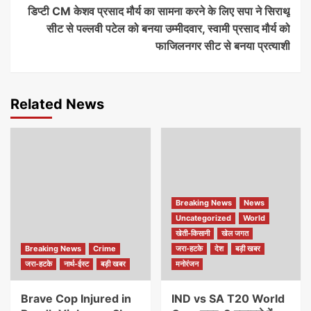
डिप्टी CM केशव प्रसाद मौर्य का सामना करने के लिए सपा ने सिराथू
सीट से पल्‍लवी पटेल को बनया उम्मीदवार, स्वामी प्रसाद मौर्य को
फाजिलनगर सीट से बनया प्रत्याशी
Related News
Breaking News
News
Uncategorized
World
खेती-किसानी
खेल जगत
Breaking News
Crime
जरा-हटके
देश
बड़ी खबर
जरा-हटके
नार्थ-ईस्ट
बड़ी खबर
मनोरंजन
Brave Cop Injured in
IND vs SA T20 World