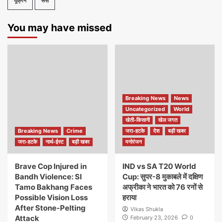
यूक्रेन
रूस
You may have missed
Breaking News
News
Uncategorized
World
खेती-किसानी
खेल जगत
Breaking News
Crime
जरा-हटके
देश
बड़ी खबर
जरा-हटके
नार्थ-ईस्ट
बड़ी खबर
मनोरंजन
Brave Cop Injured in
IND vs SA T20 World
Bandh Violence: SI
Cup: सुपर-8 मुकाबले में दक्षिण
Tamo Bakhang Faces
अफ्रीका ने भारत को 76 रनों से
Possible Vision Loss
हराया
After Stone-Pelting
Vikas Shukla
Attack
February 23, 2026
0