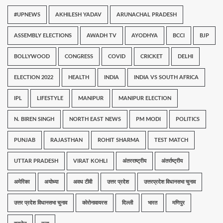
#UPNEWS
AKHILESH YADAV
ARUNACHAL PRADESH
ASSEMBLY ELECTIONS
AWADH TV
AYODHYA
BCCI
BJP
BOLLYWOOD
CONGRESS
COVID
CRICKET
DELHI
ELECTION 2022
HEALTH
INDIA
INDIA VS SOUTH AFRICA
IPL
LIFESTYLE
MANIPUR
MANIPUR ELECTION
N. BIREN SINGH
NORTH EAST NEWS
PM MODI
POLITICS
PUNJAB
RAJASTHAN
ROHIT SHARMA
TEST MATCH
UTTAR PRADESH
VIRAT KOHLI
अंतरराष्ट्रीय
अंतर्राष्ट्रीय
अमेरिका
अयोध्या
अवध टीवी
उत्तर प्रदेश
उत्तरप्रदेश विधानसभा चुनाव
उत्तर प्रदेश विधानसभा चुनाव
कोरोनावायरस
दिल्ली
भारत
मणिपुर