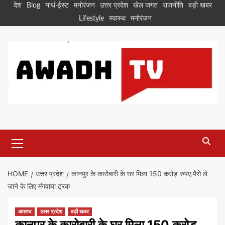
Skip
देश
Blog
नार्थ-ईस्ट
मनोरंजन
उत्तर प्रदेश
खेल जगत
राजनीति
बड़ी खबर
to
Lifestyle
स्वास्थ
मनोरंजन
content
Primary
Menu
HOME
उत्तर प्रदेश
कानपुर के कारोबारी के घर मिला 150 करोड़ रुपए:पैसे ले
जाने के लिए मंगवाया ट्रक
अपराध
उत्तर प्रदेश
बड़ी खबर
कानपुर के कारोबारी के घर मिला 150 करोड़