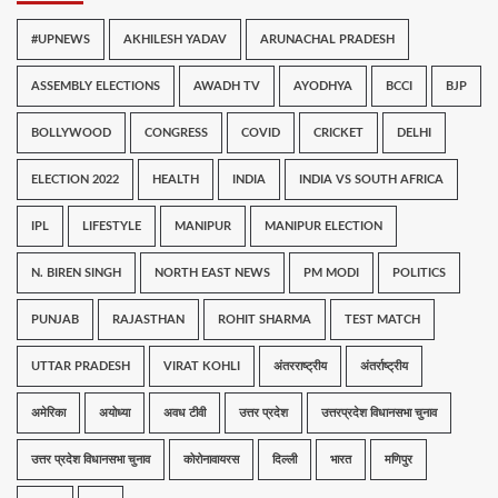
#UPNEWS
AKHILESH YADAV
ARUNACHAL PRADESH
ASSEMBLY ELECTIONS
AWADH TV
AYODHYA
BCCI
BJP
BOLLYWOOD
CONGRESS
COVID
CRICKET
DELHI
ELECTION 2022
HEALTH
INDIA
INDIA VS SOUTH AFRICA
IPL
LIFESTYLE
MANIPUR
MANIPUR ELECTION
N. BIREN SINGH
NORTH EAST NEWS
PM MODI
POLITICS
PUNJAB
RAJASTHAN
ROHIT SHARMA
TEST MATCH
UTTAR PRADESH
VIRAT KOHLI
अंतरराष्ट्रीय
अंतर्राष्ट्रीय
अमेरिका
अयोध्या
अवध टीवी
उत्तर प्रदेश
उत्तरप्रदेश विधानसभा चुनाव
उत्तर प्रदेश विधानसभा चुनाव
कोरोनावायरस
दिल्ली
भारत
मणिपुर