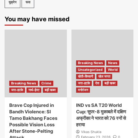
यूक्रेन
रूस
You may have missed
Breaking News
News
Uncategorized
World
खेती-किसानी
खेल जगत
Breaking News
Crime
जरा-हटके
देश
बड़ी खबर
जरा-हटके
नार्थ-ईस्ट
बड़ी खबर
मनोरंजन
Brave Cop Injured in
IND vs SA T20 World
Bandh Violence: SI
Cup: सुपर-8 मुकाबले में दक्षिण
Tamo Bakhang Faces
अफ्रीका ने भारत को 76 रनों से
Possible Vision Loss
हराया
After Stone-Pelting
Vikas Shukla
Attack
February 23, 2026
0