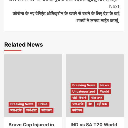
Reading
Next
कोरोना के नए वेरिएंट ओमिक्रोन के खतरे से बचने के लिए देश के कई
राज्यों ने लगया नाईट कर्फ्यू,
Related News
Breaking News
News
Uncategorized
World
खेती-किसानी
खेल जगत
Breaking News
Crime
जरा-हटके
देश
बड़ी खबर
जरा-हटके
नार्थ-ईस्ट
बड़ी खबर
मनोरंजन
Brave Cop Injured in
IND vs SA T20 World