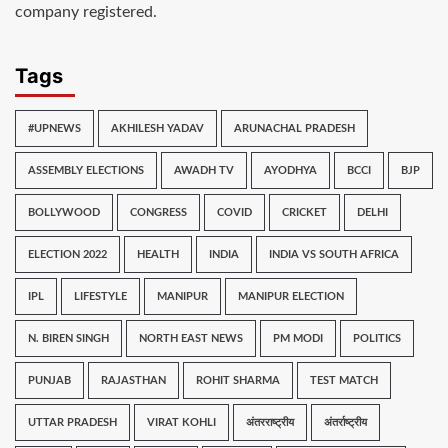
company registered.
Tags
#UPNEWS
AKHILESH YADAV
ARUNACHAL PRADESH
ASSEMBLY ELECTIONS
AWADH TV
AYODHYA
BCCI
BJP
BOLLYWOOD
CONGRESS
COVID
CRICKET
DELHI
ELECTION 2022
HEALTH
INDIA
INDIA VS SOUTH AFRICA
IPL
LIFESTYLE
MANIPUR
MANIPUR ELECTION
N. BIREN SINGH
NORTH EAST NEWS
PM MODI
POLITICS
PUNJAB
RAJASTHAN
ROHIT SHARMA
TEST MATCH
UTTAR PRADESH
VIRAT KOHLI
अंतरराष्ट्रीय
अंतर्राष्ट्रीय