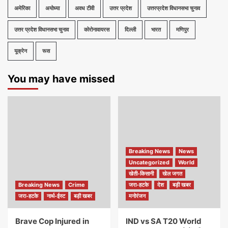
अमेरिका
अयोध्या
अवध टीवी
उत्तर प्रदेश
उत्तरप्रदेश विधानसभा चुनाव
उत्तर प्रदेश विधानसभा चुनाव
कोरोनावायरस
दिल्ली
भारत
मणिपुर
यूक्रेन
रूस
You may have missed
Breaking News
News
Uncategorized
World
खेती-किसानी
खेल जगत
Breaking News
Crime
जरा-हटके
देश
बड़ी खबर
जरा-हटके
नार्थ-ईस्ट
बड़ी खबर
मनोरंजन
Brave Cop Injured in
IND vs SA T20 World