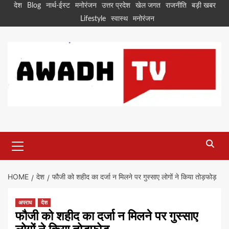
Skip
देश
Blog
नार्थ-ईस्ट
मनोरंजन
उत्तर प्रदेश
खेल जगत
राजनीति
बड़ी खबर
to
Lifestyle
स्वास्थ
मनोरंजन
content
Primary
Menu
HOME
देश
फौजी को शहीद का दर्जा न मिलने पर गुस्साए लोगों ने किया तोड़फोड़
अपराध
देश
फौजी को शहीद का दर्जा न मिलने पर गुस्साए