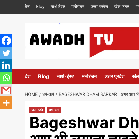
Skip
देश
Blog
नार्थ-ईस्ट
मनोरंजन
उत्तर प्रदेश
खेल जगत
र
to
content
देश
Blog
नार्थ-ईस्ट
मनोरंजन
उत्तर प्रदेश
खे
HOME
धर्म-कर्म
BAGESHWAR DHAM SARKAR : अगर आप भी लगाना चाहते 
जरा-हटके
धर्म-कर्म
Bageshwar Dha