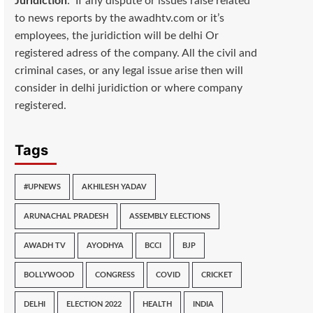
Juridiction
: If any dispute or issues raise related
to news reports by the awadhtv.com or it’s
employees, the juridiction will be delhi Or
registered adress of the company. All the civil and
criminal cases, or any legal issue arise then will
consider in delhi juridiction or where company
registered.
Tags
#UPNEWS
AKHILESH YADAV
ARUNACHAL PRADESH
ASSEMBLY ELECTIONS
AWADH TV
AYODHYA
BCCI
BJP
BOLLYWOOD
CONGRESS
COVID
CRICKET
DELHI
ELECTION 2022
HEALTH
INDIA