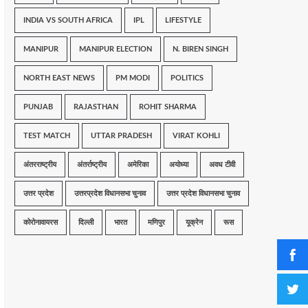
INDIA VS SOUTH AFRICA
IPL
LIFESTYLE
MANIPUR
MANIPUR ELECTION
N. BIREN SINGH
NORTH EAST NEWS
PM MODI
POLITICS
PUNJAB
RAJASTHAN
ROHIT SHARMA
TEST MATCH
UTTAR PRADESH
VIRAT KOHLI
अंतरराष्ट्रीय
अंतर्राष्ट्रीय
अमेरिका
अयोध्या
अवध टीवी
उत्तर प्रदेश
उत्तरप्रदेश विधानसभा चुनाव
उत्तर प्रदेश विधानसभा चुनाव
कोरोनावायरस
दिल्ली
भारत
मणिपुर
यूक्रेन
रूस