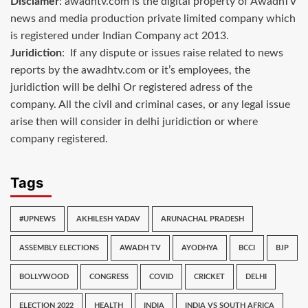
Disclamer
: awadhtv.com is the digital property of AwadhTV
news and media production private limited company which
is registered under Indian Company act 2013.
Juridiction
: If any dispute or issues raise related to news
reports by the awadhtv.com or it’s employees, the
juridiction will be delhi Or registered adress of the
company. All the civil and criminal cases, or any legal issue
arise then will consider in delhi juridiction or where
company registered.
Tags
#UPNEWS
AKHILESH YADAV
ARUNACHAL PRADESH
ASSEMBLY ELECTIONS
AWADH TV
AYODHYA
BCCI
BJP
BOLLYWOOD
CONGRESS
COVID
CRICKET
DELHI
ELECTION 2022
HEALTH
INDIA
INDIA VS SOUTH AFRICA