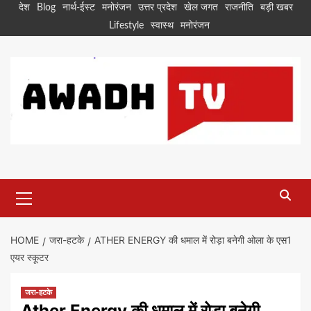
Skip
देश
Blog
नार्थ-ईस्ट
मनोरंजन
उत्तर प्रदेश
खेल जगत
राजनीति
बड़ी खबर
to
Lifestyle
स्वास्थ
मनोरंजन
content
Primary
Menu
HOME
जरा-हटके
ATHER ENERGY की धमाल में रोड़ा बनेगी ओला के एस1
एयर स्कूटर
जरा-हटके
Ather Energy की धमाल में रोड़ा बनेगी