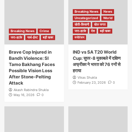
Breaking News
News
Uncategorized
World
खेती-किसानी
खेल जगत
Breaking News
Crime
जरा-हटके
देश
बड़ी खबर
जरा-हटके
नार्थ-ईस्ट
बड़ी खबर
मनोरंजन
Brave Cop Injured in
IND vs SA T20 World
Bandh Violence: SI
Cup: सुपर-8 मुकाबले में दक्षिण
Tamo Bakhang Faces
अफ्रीका ने भारत को 76 रनों से
Possible Vision Loss
हराया
After Stone-Pelting
Vikas Shukla
Attack
February 23, 2026
0
Akash Rabindra Shukla
May 16, 2026
0