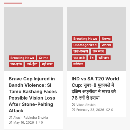
Breaking News
News
Uncategorized
World
खेती-किसानी
खेल जगत
Breaking News
Crime
जरा-हटके
देश
बड़ी खबर
जरा-हटके
नार्थ-ईस्ट
बड़ी खबर
मनोरंजन
Brave Cop Injured in
IND vs SA T20 World
Bandh Violence: SI
Cup: सुपर-8 मुकाबले में
Tamo Bakhang Faces
दक्षिण अफ्रीका ने भारत को
Possible Vision Loss
76 रनों से हराया
After Stone-Pelting
Vikas Shukla
Attack
February 23, 2026
0
Akash Rabindra Shukla
May 16, 2026
0