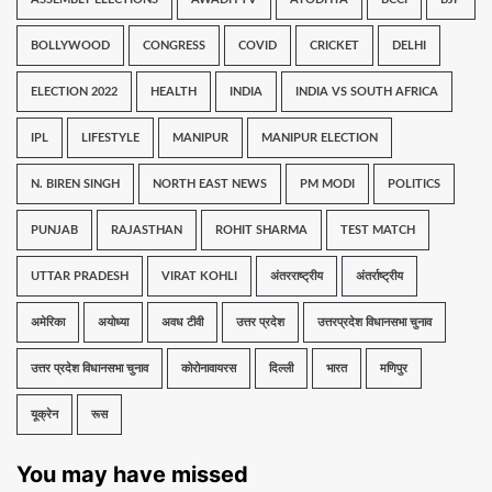
BOLLYWOOD
CONGRESS
COVID
CRICKET
DELHI
ELECTION 2022
HEALTH
INDIA
INDIA VS SOUTH AFRICA
IPL
LIFESTYLE
MANIPUR
MANIPUR ELECTION
N. BIREN SINGH
NORTH EAST NEWS
PM MODI
POLITICS
PUNJAB
RAJASTHAN
ROHIT SHARMA
TEST MATCH
UTTAR PRADESH
VIRAT KOHLI
अंतरराष्ट्रीय
अंतर्राष्ट्रीय
अमेरिका
अयोध्या
अवध टीवी
उत्तर प्रदेश
उत्तरप्रदेश विधानसभा चुनाव
उत्तर प्रदेश विधानसभा चुनाव
कोरोनावायरस
दिल्ली
भारत
मणिपुर
यूक्रेन
रूस
You may have missed