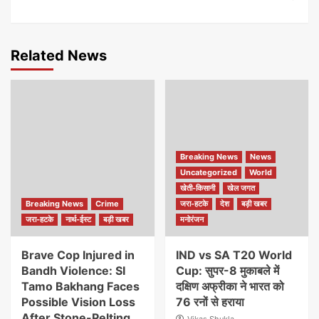
Related News
Breaking News
News
Uncategorized
World
खेती-किसानी
खेल जगत
Breaking News
Crime
जरा-हटके
देश
बड़ी खबर
जरा-हटके
नार्थ-ईस्ट
बड़ी खबर
मनोरंजन
Brave Cop Injured in
IND vs SA T20 World
Bandh Violence: SI
Cup: सुपर-8 मुकाबले में
Tamo Bakhang Faces
दक्षिण अफ्रीका ने भारत को
Possible Vision Loss
76 रनों से हराया
After Stone-Pelting
Vikas Shukla