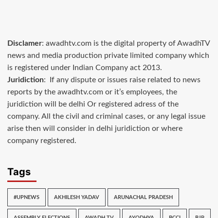
Disclamer
: awadhtv.com is the digital property of AwadhTV
news and media production private limited company which
is registered under Indian Company act 2013.
Juridiction
: If any dispute or issues raise related to news
reports by the awadhtv.com or it’s employees, the
juridiction will be delhi Or registered adress of the
company. All the civil and criminal cases, or any legal issue
arise then will consider in delhi juridiction or where
company registered.
Tags
#UPNEWS
AKHILESH YADAV
ARUNACHAL PRADESH
ASSEMBLY ELECTIONS
AWADH TV
AYODHYA
BCCI
BJP