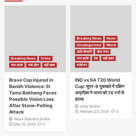
Breaking News
News
Uncategorized
World
खेती-किसानी
खेल जगत
Breaking News
Crime
जरा-हटके
देश
बड़ी खबर
जरा-हटके
नार्थ-ईस्ट
बड़ी खबर
मनोरंजन
Brave Cop Injured in
IND vs SA T20 World
Bandh Violence: SI
Cup: सुपर-8 मुकाबले में दक्षिण
Tamo Bakhang Faces
अफ्रीका ने भारत को 76 रनों से
Possible Vision Loss
हराया
After Stone-Pelting
Vikas Shukla
Attack
February 23, 2026
0
Akash Rabindra Shukla
May 16, 2026
0