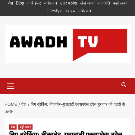
Skip
देश
Blog
नार्थ-ईस्ट
मनोरंजन
उत्तर प्रदेश
खेल जगत
राजनीति
बड़ी खबर
to
Lifestyle
स्वास्थ
मनोरंजन
content
Primary
Menu
HOME
देश
बिग ब्रेकिंग: बीकानेर–गुवाहाटी एक्सप्रेस ट्रेन गुरुवार को पटरी से
उतरी:
देश
बड़ी खबर
बिग ब्रेकिंग: बीकानेर–गुवाहाटी एक्सप्रेस ट्रेन