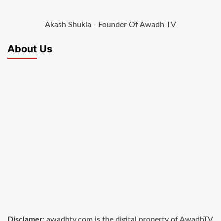
Akash Shukla - Founder Of Awadh TV
About Us
Disclamer
: awadhtv.com is the digital property of AwadhTV