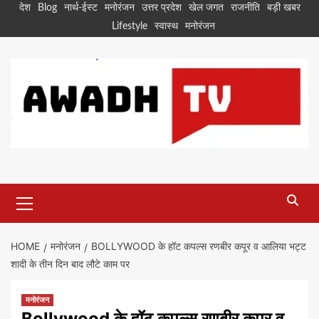
Skip
देश
Blog
नार्थ-ईस्ट
मनोरंजन
उत्तर प्रदेश
खेल जगत
राजनीति
बड़ी खबर
to
Lifestyle
स्वास्थ
मनोरंजन
content
Primary
Menu
HOME
मनोरंजन
BOLLYWOOD के हॉट कपल्स रणबीर कपूर व आलिया भट्ट
शादी के तीन दिन बाद लौटे काम पर
मनोरंजन
Bollywood के हॉट कपल्स रणबीर कपूर व