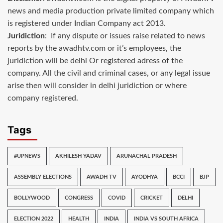
news and media production private limited company which
is registered under Indian Company act 2013.
Juridiction
: If any dispute or issues raise related to news
reports by the awadhtv.com or it’s employees, the
juridiction will be delhi Or registered adress of the
company. All the civil and criminal cases, or any legal issue
arise then will consider in delhi juridiction or where
company registered.
Tags
#UPNEWS
AKHILESH YADAV
ARUNACHAL PRADESH
ASSEMBLY ELECTIONS
AWADH TV
AYODHYA
BCCI
BJP
BOLLYWOOD
CONGRESS
COVID
CRICKET
DELHI
ELECTION 2022
HEALTH
INDIA
INDIA VS SOUTH AFRICA