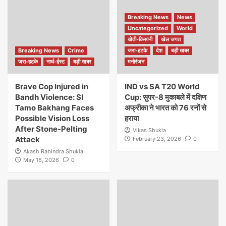
Breaking News
News
Uncategorized
World
खेती-किसानी
खेल जगत
Breaking News
Crime
जरा-हटके
देश
बड़ी खबर
जरा-हटके
नार्थ-ईस्ट
बड़ी खबर
मनोरंजन
Brave Cop Injured in
IND vs SA T20 World
Bandh Violence: SI
Cup: सुपर-8 मुकाबले में दक्षिण
Tamo Bakhang Faces
अफ्रीका ने भारत को 76 रनों से
Possible Vision Loss
हराया
After Stone-Pelting
Vikas Shukla
Attack
February 23, 2026
0
Akash Rabindra Shukla
May 16, 2026
0