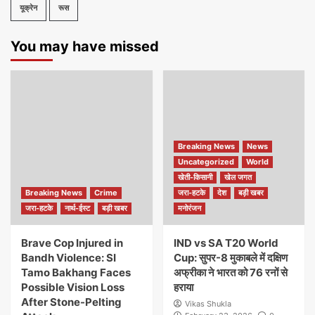
यूक्रेन
रूस
You may have missed
Breaking News
News
Uncategorized
World
खेती-किसानी
खेल जगत
Breaking News
Crime
जरा-हटके
देश
बड़ी खबर
जरा-हटके
नार्थ-ईस्ट
बड़ी खबर
मनोरंजन
Brave Cop Injured in
IND vs SA T20 World
Bandh Violence: SI
Cup: सुपर-8 मुकाबले में दक्षिण
Tamo Bakhang Faces
अफ्रीका ने भारत को 76 रनों से
Possible Vision Loss
हराया
After Stone-Pelting
Vikas Shukla