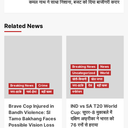
कमल नाथ ने साधा निशाना, बजट को दिया बाजीगरी करार
Related News
Breaking News
News
Uncategorized
World
खेती-किसानी
खेल जगत
Breaking News
Crime
जरा-हटके
देश
बड़ी खबर
जरा-हटके
नार्थ-ईस्ट
बड़ी खबर
मनोरंजन
Brave Cop Injured in
IND vs SA T20 World
Bandh Violence: SI
Cup: सुपर-8 मुकाबले में
Tamo Bakhang Faces
दक्षिण अफ्रीका ने भारत को
Possible Vision Loss
76 रनों से हराया