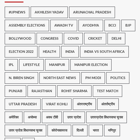
#UPNEWS
AKHILESH YADAV
ARUNACHAL PRADESH
ASSEMBLY ELECTIONS
AWADH TV
AYODHYA
BCCI
BJP
BOLLYWOOD
CONGRESS
COVID
CRICKET
DELHI
ELECTION 2022
HEALTH
INDIA
INDIA VS SOUTH AFRICA
IPL
LIFESTYLE
MANIPUR
MANIPUR ELECTION
N. BIREN SINGH
NORTH EAST NEWS
PM MODI
POLITICS
PUNJAB
RAJASTHAN
ROHIT SHARMA
TEST MATCH
UTTAR PRADESH
VIRAT KOHLI
अंतरराष्ट्रीय
अंतर्राष्ट्रीय
अमेरिका
अयोध्या
अवध टीवी
उत्तर प्रदेश
उत्तरप्रदेश विधानसभा चुनाव
उत्तर प्रदेश विधानसभा चुनाव
कोरोनावायरस
दिल्ली
भारत
मणिपुर