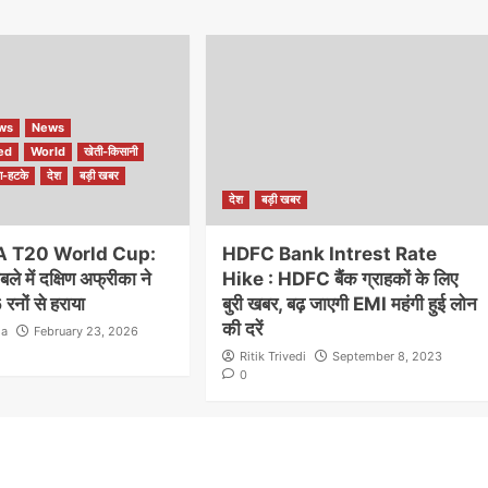
ews
News
ed
World
खेती-किसानी
ा-हटके
देश
बड़ी खबर
देश
बड़ी खबर
A T20 World Cup:
HDFC Bank Intrest Rate
ले में दक्षिण अफ्रीका ने
Hike : HDFC बैंक ग्राहकों के लिए
रनों से हराया
बुरी खबर, बढ़ जाएगी EMI महंगी हुई लोन
की दरें
la
February 23, 2026
Ritik Trivedi
September 8, 2023
0