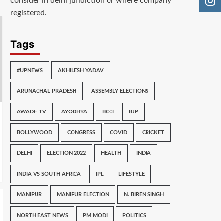
consider in delhi juridiction or where company
registered.
Tags
#UPNEWS
AKHILESH YADAV
ARUNACHAL PRADESH
ASSEMBLY ELECTIONS
AWADH TV
AYODHYA
BCCI
BJP
BOLLYWOOD
CONGRESS
COVID
CRICKET
DELHI
ELECTION 2022
HEALTH
INDIA
INDIA VS SOUTH AFRICA
IPL
LIFESTYLE
MANIPUR
MANIPUR ELECTION
N. BIREN SINGH
NORTH EAST NEWS
PM MODI
POLITICS