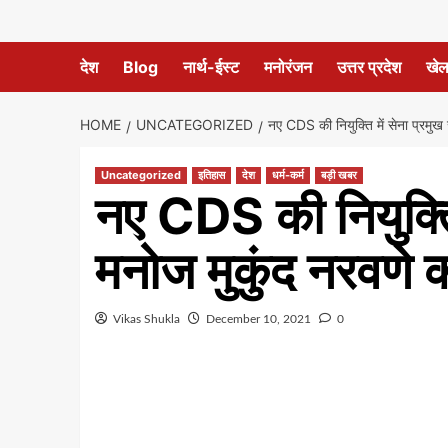
देश
Blog
नार्थ-ईस्ट
मनोरंजन
उत्तर प्रदेश
खे
HOME
UNCATEGORIZED
नए CDS की नियुक्ति में सेना प्रमु
Uncategorized
इतिहास
देश
धर्म-कर्म
बड़ी खबर
नए CDS की नियुक्ति
मनोज मुकुंद नरवणे 
Vikas Shukla
December 10, 2021
0