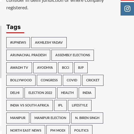
consider in delhi juridiction or where company
registered.
Tags
#UPNEWS
AKHILESH YADAV
ARUNACHAL PRADESH
ASSEMBLY ELECTIONS
AWADH TV
AYODHYA
BCCI
BJP
BOLLYWOOD
CONGRESS
COVID
CRICKET
DELHI
ELECTION 2022
HEALTH
INDIA
INDIA VS SOUTH AFRICA
IPL
LIFESTYLE
MANIPUR
MANIPUR ELECTION
N. BIREN SINGH
NORTH EAST NEWS
PM MODI
POLITICS