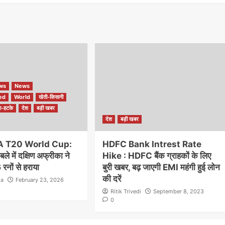
ews
News
ed
World
खेती-किसानी
ा-हटके
देश
बड़ी खबर
देश
बड़ी खबर
A T20 World Cup:
HDFC Bank Intrest Rate
ले में दक्षिण अफ्रीका ने
Hike : HDFC बैंक ग्राहकों के लिए
रनों से हराया
बुरी खबर, बढ़ जाएगी EMI महंगी हुई लोन
की दरें
la
February 23, 2026
Ritik Trivedi
September 8, 2023
0