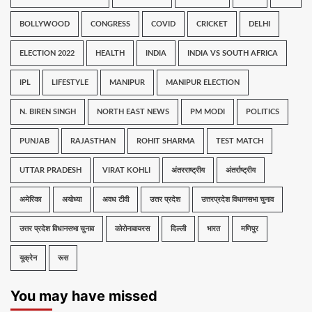
BOLLYWOOD
CONGRESS
COVID
CRICKET
DELHI
ELECTION 2022
HEALTH
INDIA
INDIA VS SOUTH AFRICA
IPL
LIFESTYLE
MANIPUR
MANIPUR ELECTION
N. BIREN SINGH
NORTH EAST NEWS
PM MODI
POLITICS
PUNJAB
RAJASTHAN
ROHIT SHARMA
TEST MATCH
UTTAR PRADESH
VIRAT KOHLI
अंतरराष्ट्रीय
अंतर्राष्ट्रीय
अमेरिका
अयोध्या
अवध टीवी
उत्तर प्रदेश
उत्तरप्रदेश विधानसभा चुनाव
उत्तर प्रदेश विधानसभा चुनाव
कोरोनावायरस
दिल्ली
भारत
मणिपुर
यूक्रेन
रूस
You may have missed