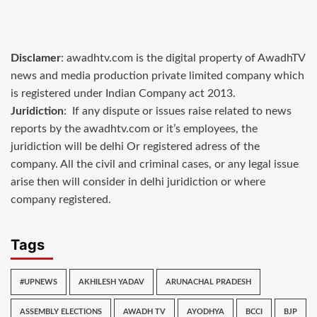
Disclamer
: awadhtv.com is the digital property of AwadhTV
news and media production private limited company which
is registered under Indian Company act 2013.
Juridiction
: If any dispute or issues raise related to news
reports by the awadhtv.com or it’s employees, the
juridiction will be delhi Or registered adress of the
company. All the civil and criminal cases, or any legal issue
arise then will consider in delhi juridiction or where
company registered.
Tags
#UPNEWS
AKHILESH YADAV
ARUNACHAL PRADESH
ASSEMBLY ELECTIONS
AWADH TV
AYODHYA
BCCI
BJP