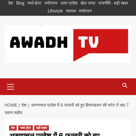
Skip
देश
Blog
नार्थ-ईस्ट
मनोरंजन
उत्तर प्रदेश
खेल जगत
राजनीति
बड़ी खबर
to
Lifestyle
स्वास्थ
मनोरंजन
content
Primary
Menu
HOME
देश
अरुणाचल प्रदेश में 6 फरवरी को हुए हिमस्खलन की चपेट में आए 7
जवान शहीद
देश
नार्थ-ईस्ट
बड़ी खबर
अरुणाचल प्रदेश में 6 फरवरी को हुए