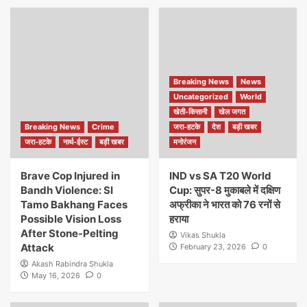
Breaking News
News
Uncategorized
World
खेती-किसानी
खेल जगत
Breaking News
Crime
जरा-हटके
देश
बड़ी खबर
जरा-हटके
नार्थ-ईस्ट
बड़ी खबर
मनोरंजन
Brave Cop Injured in
IND vs SA T20 World
Bandh Violence: SI
Cup: सुपर-8 मुकाबले में दक्षिण
Tamo Bakhang Faces
अफ्रीका ने भारत को 76 रनों से
Possible Vision Loss
हराया
After Stone-Pelting
Vikas Shukla
Attack
February 23, 2026
0
Akash Rabindra Shukla
May 16, 2026
0