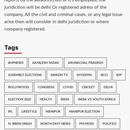
juridiction will be delhi Or registered adress of the
company. All the civil and criminal cases, or any legal issue
arise then will consider in delhi juridiction or where
company registered.
Tags
#UPNEWS
AKHILESH YADAV
ARUNACHAL PRADESH
ASSEMBLY ELECTIONS
AWADH TV
AYODHYA
BCCI
BJP
BOLLYWOOD
CONGRESS
COVID
CRICKET
DELHI
ELECTION 2022
HEALTH
INDIA
INDIA VS SOUTH AFRICA
IPL
LIFESTYLE
MANIPUR
MANIPUR ELECTION
N. BIREN SINGH
NORTH EAST NEWS
PM MODI
POLITICS