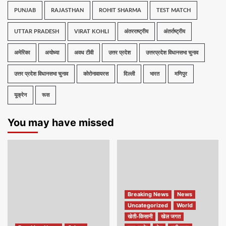
PUNJAB
RAJASTHAN
ROHIT SHARMA
TEST MATCH
UTTAR PRADESH
VIRAT KOHLI
अंतरराष्ट्रीय
अंतर्राष्ट्रीय
अमेरिका
अयोध्या
अवध टीवी
उत्तर प्रदेश
उत्तरप्रदेश विधानसभा चुनाव
उत्तर प्रदेश विधानसभा चुनाव
कोरोनावायरस
दिल्ली
भारत
मणिपुर
यूक्रेन
रूस
You may have missed
Breaking News
News
Uncategorized
World
खेती-किसानी
खेल जगत