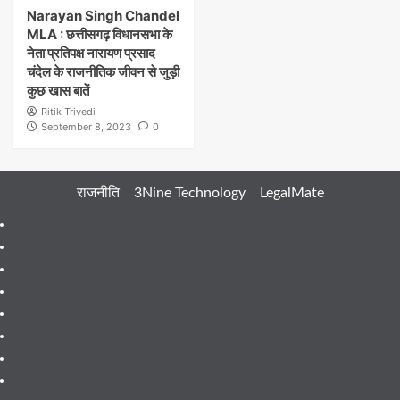
Narayan Singh Chandel
MLA : छत्तीसगढ़ विधानसभा के
नेता प्रतिपक्ष नारायण प्रसाद
चंदेल के राजनीतिक जीवन से जुड़ी
कुछ खास बातें
Ritik Trivedi
September 8, 2023
0
राजनीति
3Nine Technology
LegalMate
404
Page
About
Me
About
Us
Blog
Blog
Blog
Contact
Contact