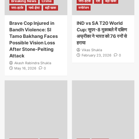
Breaking News
Crime
जरा-हटके
देश
बड़ी खबर
जरा-हटके
नार्थ-ईस्ट
बड़ी खबर
मनोरंजन
Brave Cop Injured in
IND vs SA T20 World
Bandh Violence: SI
Cup: सुपर-8 मुकाबले में दक्षिण
Tamo Bakhang Faces
अफ्रीका ने भारत को 76 रनों से
Possible Vision Loss
हराया
After Stone-Pelting
Vikas Shukla
Attack
February 23, 2026
0
Akash Rabindra Shukla
May 16, 2026
0