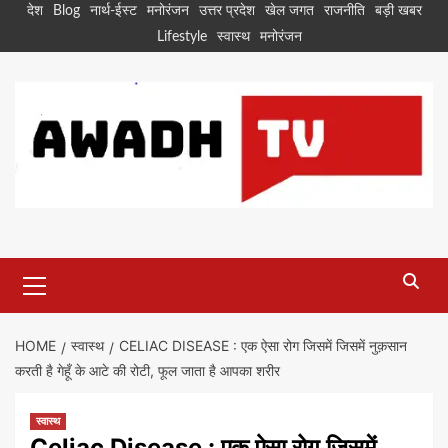
Skip
देश
Blog
नार्थ-ईस्ट
मनोरंजन
उत्तर प्रदेश
खेल जगत
राजनीति
बड़ी खबर
to
Lifestyle
स्वास्थ
मनोरंजन
content
Primary
Menu
HOME
स्वास्थ
CELIAC DISEASE : एक ऐसा रोग जिसमें जिसमें नुक़सान
करती है गेहूँ के आटे की रोटी, फूल जाता है आपका शरीर
स्वास्थ
Celiac Disease : एक ऐसा रोग जिसमें