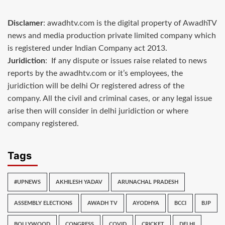
Disclamer
: awadhtv.com is the digital property of AwadhTV
news and media production private limited company which
is registered under Indian Company act 2013.
Juridiction
: If any dispute or issues raise related to news
reports by the awadhtv.com or it’s employees, the
juridiction will be delhi Or registered adress of the
company. All the civil and criminal cases, or any legal issue
arise then will consider in delhi juridiction or where
company registered.
Tags
#UPNEWS
AKHILESH YADAV
ARUNACHAL PRADESH
ASSEMBLY ELECTIONS
AWADH TV
AYODHYA
BCCI
BJP
BOLLYWOOD
CONGRESS
COVID
CRICKET
DELHI