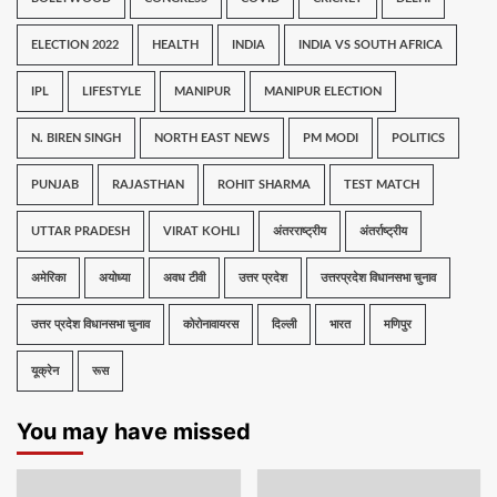
ELECTION 2022
HEALTH
INDIA
INDIA VS SOUTH AFRICA
IPL
LIFESTYLE
MANIPUR
MANIPUR ELECTION
N. BIREN SINGH
NORTH EAST NEWS
PM MODI
POLITICS
PUNJAB
RAJASTHAN
ROHIT SHARMA
TEST MATCH
UTTAR PRADESH
VIRAT KOHLI
अंतरराष्ट्रीय
अंतर्राष्ट्रीय
अमेरिका
अयोध्या
अवध टीवी
उत्तर प्रदेश
उत्तरप्रदेश विधानसभा चुनाव
उत्तर प्रदेश विधानसभा चुनाव
कोरोनावायरस
दिल्ली
भारत
मणिपुर
यूक्रेन
रूस
You may have missed