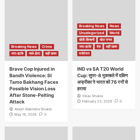
Breaking News
News
Uncategorized
World
खेती-किसानी
खेल जगत
Breaking News
Crime
जरा-हटके
देश
बड़ी खबर
जरा-हटके
नार्थ-ईस्ट
बड़ी खबर
मनोरंजन
Brave Cop Injured in
IND vs SA T20 World
Bandh Violence: SI
Cup: सुपर-8 मुकाबले में दक्षिण
Tamo Bakhang Faces
अफ्रीका ने भारत को 76 रनों से
Possible Vision Loss
हराया
After Stone-Pelting
Vikas Shukla
Attack
February 23, 2026
0
Akash Rabindra Shukla
May 16, 2026
0