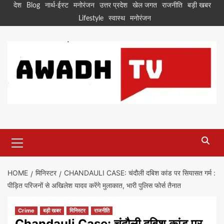
Skip
देश
Blog
नार्थ-ईस्ट
मनोरंजन
उत्तर प्रदेश
खेल जगत
राजनीति
बड़ी खबर
to
Lifestyle
स्वास्थ
मनोरंजन
content
Primary
Menu
HOME
मिनिस्टर
CHANDAULI CASE: चंदौली दबिश कांड पर सियासत गर्म :
पीड़ित परिजनों से अखिलेश यादव करेंगे मुलाकात, भारी पुलिस फोर्स तैनात
Crime
बड़ी खबर
मिनिस्टर
राजनीति
Chandauli Case: चंदौली दबिश कांड पर