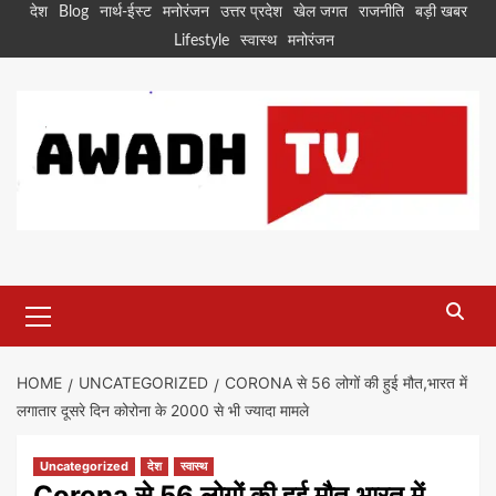
Skip
देश
Blog
नार्थ-ईस्ट
मनोरंजन
उत्तर प्रदेश
खेल जगत
राजनीति
बड़ी खबर
to
Lifestyle
स्वास्थ
मनोरंजन
content
Primary
Menu
HOME
UNCATEGORIZED
CORONA से 56 लोगों की हुई मौत,भारत में
लगातार दूसरे दिन कोरोना के 2000 से भी ज्यादा मामले
Uncategorized
देश
स्वास्थ
Corona से 56 लोगों की हुई मौत,भारत में