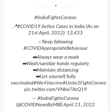
#IndiaFightsCorona
:
📍
#COVID19
Active Cases in India (As on
21st April, 2022): 13,433
✅Keep following
#COVIDAppropriateBehaviour
➡️Always wear a mask
➡️Wash/sanitize hands regularly
➡️Maintain distancing
➡️Get yourself fully
vaccinated
#We4Vaccine
#Unite2FightCorona
pic.twitter.com/VNba7XeQ19
— #IndiaFightsCorona
(@COVIDNewsByMIB)
April 21, 2022