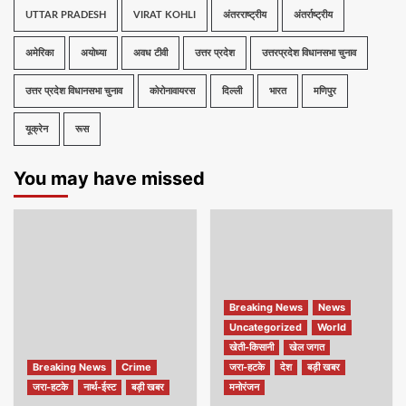
UTTAR PRADESH
VIRAT KOHLI
अंतरराष्ट्रीय
अंतर्राष्ट्रीय
अमेरिका
अयोध्या
अवध टीवी
उत्तर प्रदेश
उत्तरप्रदेश विधानसभा चुनाव
उत्तर प्रदेश विधानसभा चुनाव
कोरोनावायरस
दिल्ली
भारत
मणिपुर
यूक्रेन
रूस
You may have missed
Breaking News
News
Uncategorized
World
खेती-किसानी
खेल जगत
Breaking News
Crime
जरा-हटके
देश
बड़ी खबर
जरा-हटके
नार्थ-ईस्ट
बड़ी खबर
मनोरंजन