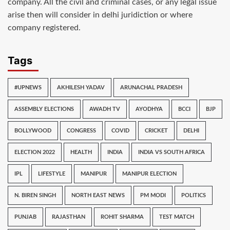
company. All the civil and criminal cases, or any legal issue
arise then will consider in delhi juridiction or where
company registered.
Tags
#UPNEWS
AKHILESH YADAV
ARUNACHAL PRADESH
ASSEMBLY ELECTIONS
AWADH TV
AYODHYA
BCCI
BJP
BOLLYWOOD
CONGRESS
COVID
CRICKET
DELHI
ELECTION 2022
HEALTH
INDIA
INDIA VS SOUTH AFRICA
IPL
LIFESTYLE
MANIPUR
MANIPUR ELECTION
N. BIREN SINGH
NORTH EAST NEWS
PM MODI
POLITICS
PUNJAB
RAJASTHAN
ROHIT SHARMA
TEST MATCH