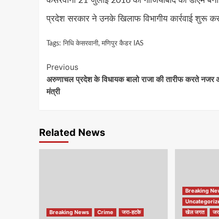
केसरवानी 21 जुलाई 2016 को गाजियाबाद की डीएम बनी
प्रदेश सरकार ने उनके खिलाफ विभागीय कार्रवाई शुरू क
Tags:
निधि केसरवानी
,
मणिपुर कैडर IAS
Continue
Previous
अरुणाचल प्रदेश के विधायक बालो राजा की तारीफ करते नजर 
Reading
मंत्री
Related News
Breaking N
Uncategoriz
Breaking News
Crime
जरा-हटके
खेल जगत
जर