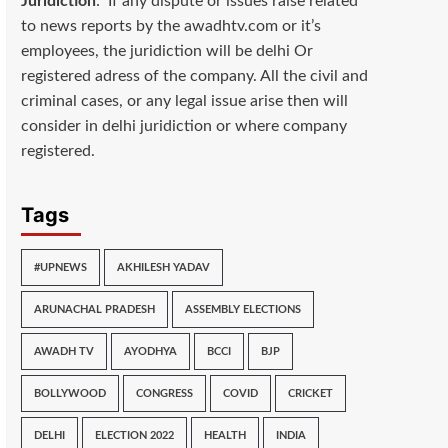
Juridiction
: If any dispute or issues raise related
to news reports by the awadhtv.com or it’s
employees, the juridiction will be delhi Or
registered adress of the company. All the civil and
criminal cases, or any legal issue arise then will
consider in delhi juridiction or where company
registered.
Tags
#UPNEWS
AKHILESH YADAV
ARUNACHAL PRADESH
ASSEMBLY ELECTIONS
AWADH TV
AYODHYA
BCCI
BJP
BOLLYWOOD
CONGRESS
COVID
CRICKET
DELHI
ELECTION 2022
HEALTH
INDIA