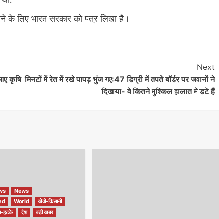
 थी.
रने के लिए भारत सरकार को पत्र लिखा है।
Next
आए कृषि
मिनटों में रेत में रखे पापड़ भुंज गए:47 डिग्री में तपते बॉर्डर पर जवानों ने
दिखाया- वे कितने मुश्किल हालात में डटे हैं
ews
News
ed
World
खेती-किसानी
ा-हटके
देश
बड़ी खबर