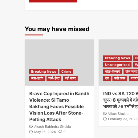
You may have missed
Breaking News
N
Uncategorized
W
Breaking News
Crime
खेती-किसानी
खेल जगत
जरा-हटके
नार्थ-ईस्ट
बड़ी खबर
देश
बड़ी खबर
मनोरं
Brave Cop Injured in Bandh
IND vs SA T20 
Violence: SI Tamo
सुपर-8 मुकाबले में दक
Bakhang Faces Possible
भारत को 76 रनों से ह
Vision Loss After Stone-
Vikas Shukla
Pelting Attack
February 23, 2026
Akash Rabindra Shukla
May 16, 2026
0