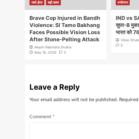
नार्थ-ईस्ट
बड़ी खबर
मनोरंजन
Brave Cop Injured in Bandh
IND vs S
Violence: SI Tamo Bakhang
सुपर-8 मुकाब
Faces Possible Vision Loss
भारत को 76 
After Stone-Pelting Attack
Vikas Shuk
0
Akash Rabindra Shukla
May 16, 2026
0
Leave a Reply
Your email address will not be published.
Required
Comment
*