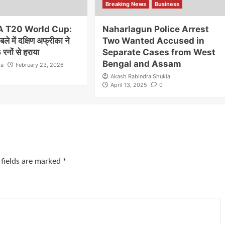
Breaking News
Business
A T20 World Cup:
Naharlagun Police Arrest
ले में दक्षिण अफ्रीका ने
Two Wanted Accused in
रनों से हराया
Separate Cases from West
Bengal and Assam
la
February 23, 2026
Akash Rabindra Shukla
April 13, 2025
0
 fields are marked
*