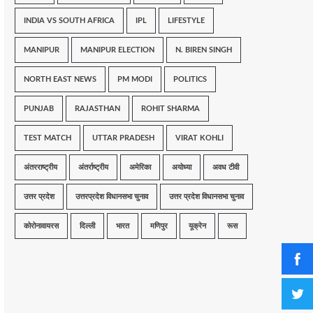
INDIA VS SOUTH AFRICA
IPL
LIFESTYLE
MANIPUR
MANIPUR ELECTION
N. BIREN SINGH
NORTH EAST NEWS
PM MODI
POLITICS
PUNJAB
RAJASTHAN
ROHIT SHARMA
TEST MATCH
UTTAR PRADESH
VIRAT KOHLI
अंतरराष्ट्रीय
अंतर्राष्ट्रीय
अमेरिका
अयोध्या
अवध टीवी
उत्तर प्रदेश
उत्तरप्रदेश विधानसभा चुनाव
उत्तर प्रदेश विधानसभा चुनाव
कोरोनावायरस
दिल्ली
भारत
मणिपुर
यूक्रेन
रूस