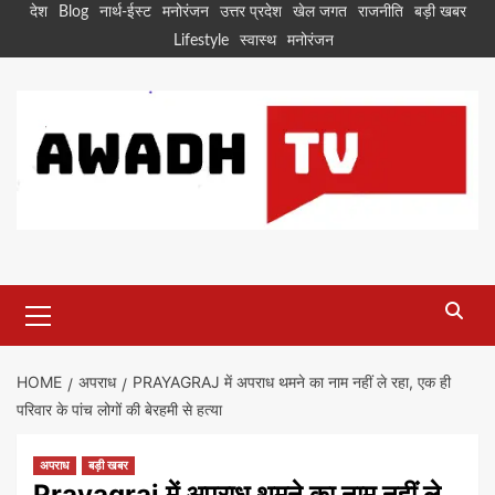
Skip
देश
Blog
नार्थ-ईस्ट
मनोरंजन
उत्तर प्रदेश
खेल जगत
राजनीति
बड़ी खबर
to
Lifestyle
स्वास्थ
मनोरंजन
content
Primary
Menu
HOME
अपराध
PRAYAGRAJ में अपराध थमने का नाम नहीं ले रहा, एक ही
परिवार के पांच लोगों की बेरहमी से हत्या
अपराध
बड़ी खबर
Prayagraj में अपराध थमने का नाम नहीं ले