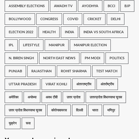
ASSEMBLY ELECTIONS
AWADH TV
AYODHYA
BCCI
BJP
BOLLYWOOD
CONGRESS
COVID
CRICKET
DELHI
ELECTION 2022
HEALTH
INDIA
INDIA VS SOUTH AFRICA
IPL
LIFESTYLE
MANIPUR
MANIPUR ELECTION
N. BIREN SINGH
NORTH EAST NEWS
PM MODI
POLITICS
PUNJAB
RAJASTHAN
ROHIT SHARMA
TEST MATCH
UTTAR PRADESH
VIRAT KOHLI
अंतरराष्ट्रीय
अंतर्राष्ट्रीय
अमेरिका
अयोध्या
अवध टीवी
उत्तर प्रदेश
उत्तरप्रदेश विधानसभा चुनाव
उत्तर प्रदेश विधानसभा चुनाव
कोरोनावायरस
दिल्ली
भारत
मणिपुर
यूक्रेन
रूस