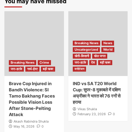
You may have missed
Breaking News
News
Uncategorized
World
खेती-किसानी
खेल जगत
Breaking News
Crime
जरा-हटके
देश
बड़ी खबर
जरा-हटके
नार्थ-ईस्ट
बड़ी खबर
मनोरंजन
Brave Cop Injured in
IND vs SA T20 World
Bandh Violence: SI
Cup: सुपर-8 मुकाबले में दक्षिण
Tamo Bakhang Faces
अफ्रीका ने भारत को 76 रनों से
Possible Vision Loss
हराया
After Stone-Pelting
Vikas Shukla
Attack
February 23, 2026
0
Akash Rabindra Shukla
May 16, 2026
0