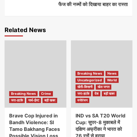
फैज की नज्मों को दिखाया बाहर का रास्ता
Related News
Breaking News
News
Uncategorized
World
खेती-किसानी
खेल जगत
Breaking News
Crime
जरा-हटके
देश
बड़ी खबर
जरा-हटके
नार्थ-ईस्ट
बड़ी खबर
मनोरंजन
Brave Cop Injured in
IND vs SA T20 World
Bandh Violence: SI
Cup: सुपर-8 मुकाबले में
Tamo Bakhang Faces
दक्षिण अफ्रीका ने भारत को
Possible Vision Loss
76 रनों से हराया