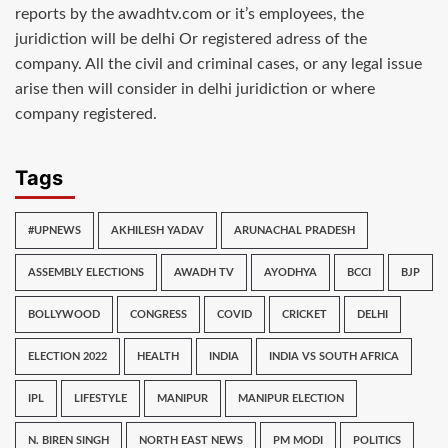
reports by the awadhtv.com or it’s employees, the
juridiction will be delhi Or registered adress of the
company. All the civil and criminal cases, or any legal issue
arise then will consider in delhi juridiction or where
company registered.
Tags
#UPNEWS
AKHILESH YADAV
ARUNACHAL PRADESH
ASSEMBLY ELECTIONS
AWADH TV
AYODHYA
BCCI
BJP
BOLLYWOOD
CONGRESS
COVID
CRICKET
DELHI
ELECTION 2022
HEALTH
INDIA
INDIA VS SOUTH AFRICA
IPL
LIFESTYLE
MANIPUR
MANIPUR ELECTION
N. BIREN SINGH
NORTH EAST NEWS
PM MODI
POLITICS