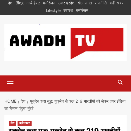
Skip
देश
Blog
नार्थ-ईस्ट
मनोरंजन
उत्तर प्रदेश
खेल जगत
राजनीति
बड़ी खबर
to
Lifestyle
स्वास्थ
मनोरंजन
content
Primary
Menu
HOME
देश
यूक्रेन रूस युद्ध: यूक्रेन से कल 219 भारतीयों को लेकर एयर इंडिया
का विमान पंहुचा मुंबई
देश
बड़ी खबर
यूक्रेन रूस युद्ध: यूक्रेन से कल 219 भारतीयों