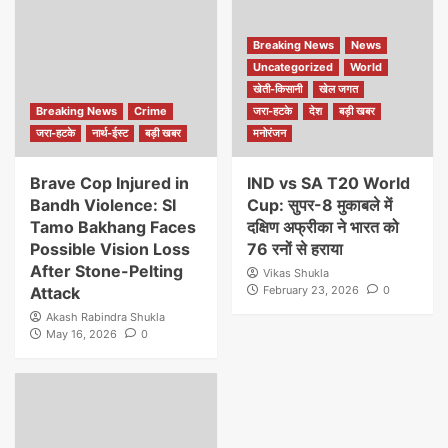
Breaking News
News
Uncategorized
World
खेती-किसानी
खेल जगत
Breaking News
Crime
जरा-हटके
देश
बड़ी खबर
जरा-हटके
नार्थ-ईस्ट
बड़ी खबर
मनोरंजन
Brave Cop Injured in
IND vs SA T20 World
Bandh Violence: SI
Cup: सुपर-8 मुकाबले में
Tamo Bakhang Faces
दक्षिण अफ्रीका ने भारत को
Possible Vision Loss
76 रनों से हराया
After Stone-Pelting
Vikas Shukla
Attack
February 23, 2026
0
Akash Rabindra Shukla
May 16, 2026
0