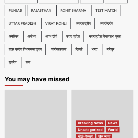
PUNJAB
RAJASTHAN
ROHIT SHARMA
TEST MATCH
UTTAR PRADESH
VIRAT KOHLI
अंतरराष्ट्रीय
अंतर्राष्ट्रीय
अमेरिका
अयोध्या
अवध टीवी
उत्तर प्रदेश
उत्तरप्रदेश विधानसभा चुनाव
उत्तर प्रदेश विधानसभा चुनाव
कोरोनावायरस
दिल्ली
भारत
मणिपुर
यूक्रेन
रूस
You may have missed
Breaking News
News
Uncategorized
World
खेती-किसानी
खेल जगत