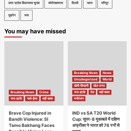
उत्तर प्रदेश विधानसभा चुनाव
कोरोनावायरस
दिल्ली
भारत
मणिपुर
यूक्रेन
रूस
You may have missed
Breaking News
News
Uncategorized
World
खेती-किसानी
खेल जगत
Breaking News
Crime
जरा-हटके
देश
बड़ी खबर
जरा-हटके
नार्थ-ईस्ट
बड़ी खबर
मनोरंजन
Brave Cop Injured in
IND vs SA T20 World
Bandh Violence: SI
Cup: सुपर-8 मुकाबले में दक्षिण
Tamo Bakhang Faces
अफ्रीका ने भारत को 76 रनों से