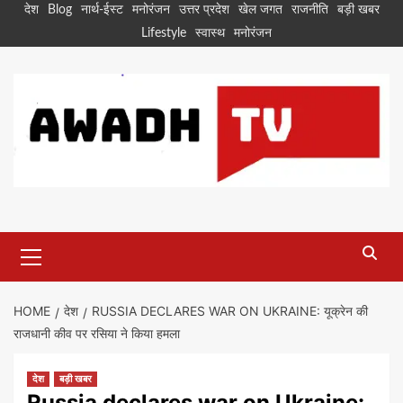
Skip
देश
Blog
नार्थ-ईस्ट
मनोरंजन
उत्तर प्रदेश
खेल जगत
राजनीति
बड़ी खबर
to
Lifestyle
स्वास्थ
मनोरंजन
content
Primary
Menu
HOME
देश
RUSSIA DECLARES WAR ON UKRAINE: यूक्रेन की
राजधानी कीव पर रसिया ने किया हमला
देश
बड़ी खबर
Russia declares war on Ukraine: