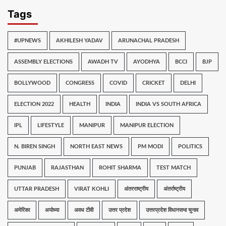
Tags
#UPNEWS
AKHILESH YADAV
ARUNACHAL PRADESH
ASSEMBLY ELECTIONS
AWADH TV
AYODHYA
BCCI
BJP
BOLLYWOOD
CONGRESS
COVID
CRICKET
DELHI
ELECTION 2022
HEALTH
INDIA
INDIA VS SOUTH AFRICA
IPL
LIFESTYLE
MANIPUR
MANIPUR ELECTION
N. BIREN SINGH
NORTH EAST NEWS
PM MODI
POLITICS
PUNJAB
RAJASTHAN
ROHIT SHARMA
TEST MATCH
UTTAR PRADESH
VIRAT KOHLI
अंतरराष्ट्रीय
अंतर्राष्ट्रीय
अमेरिका
अयोध्या
अवध टीवी
उत्तर प्रदेश
उत्तरप्रदेश विधानसभा चुनाव