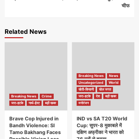
चीफ
Related News
Breaking News
News
Uncategorized
World
खेती-किसानी
खेल जगत
Breaking News
Crime
जरा-हटके
देश
बड़ी खबर
जरा-हटके
नार्थ-ईस्ट
बड़ी खबर
मनोरंजन
Brave Cop Injured in
IND vs SA T20 World
Bandh Violence: SI
Cup: सुपर-8 मुकाबले में
Tamo Bakhang Faces
दक्षिण अफ्रीका ने भारत को
Possible Vision Loss
76 रनों से हराया