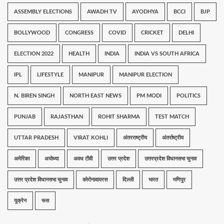
ASSEMBLY ELECTIONS
AWADH TV
AYODHYA
BCCI
BJP
BOLLYWOOD
CONGRESS
COVID
CRICKET
DELHI
ELECTION 2022
HEALTH
INDIA
INDIA VS SOUTH AFRICA
IPL
LIFESTYLE
MANIPUR
MANIPUR ELECTION
N. BIREN SINGH
NORTH EAST NEWS
PM MODI
POLITICS
PUNJAB
RAJASTHAN
ROHIT SHARMA
TEST MATCH
UTTAR PRADESH
VIRAT KOHLI
अंतरराष्ट्रीय
अंतर्राष्ट्रीय
अमेरिका
अयोध्या
अवध टीवी
उत्तर प्रदेश
उत्तरप्रदेश विधानसभा चुनाव
उत्तर प्रदेश विधानसभा चुनाव
कोरोनावायरस
दिल्ली
भारत
मणिपुर
यूक्रेन
रूस