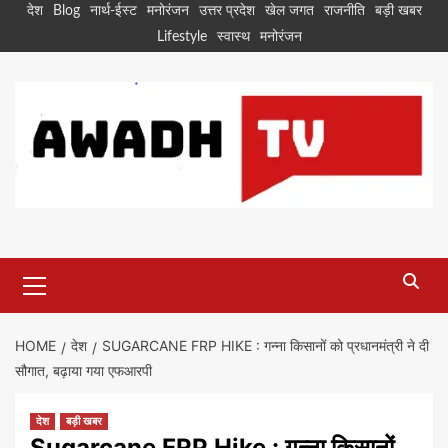
Skip
देश
Blog
नार्थ-ईस्ट
मनोरंजन
उत्तर प्रदेश
खेल जगत
राजनीति
बड़ी खबर
to
Lifestyle
स्वास्थ
मनोरंजन
content
Primary
Menu
HOME
देश
SUGARCANE FRP HIKE : गन्ना किसानों को प्रधानमंत्री ने दी
सौगात, बढ़ाया गया एफआरपी
देश
बड़ी खबर
Sugarcane FRP Hike : गन्ना किसानों