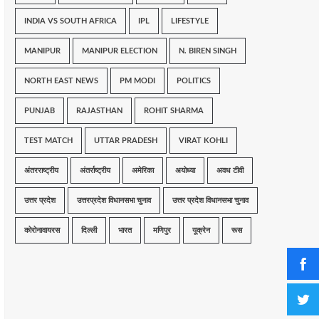
INDIA VS SOUTH AFRICA
IPL
LIFESTYLE
MANIPUR
MANIPUR ELECTION
N. BIREN SINGH
NORTH EAST NEWS
PM MODI
POLITICS
PUNJAB
RAJASTHAN
ROHIT SHARMA
TEST MATCH
UTTAR PRADESH
VIRAT KOHLI
अंतरराष्ट्रीय
अंतर्राष्ट्रीय
अमेरिका
अयोध्या
अवध टीवी
उत्तर प्रदेश
उत्तरप्रदेश विधानसभा चुनाव
उत्तर प्रदेश विधानसभा चुनाव
कोरोनावायरस
दिल्ली
भारत
मणिपुर
यूक्रेन
रूस