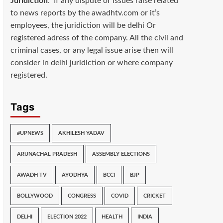
Juridiction
: If any dispute or issues raise related
to news reports by the awadhtv.com or it’s
employees, the juridiction will be delhi Or
registered adress of the company. All the civil and
criminal cases, or any legal issue arise then will
consider in delhi juridiction or where company
registered.
Tags
#UPNEWS
AKHILESH YADAV
ARUNACHAL PRADESH
ASSEMBLY ELECTIONS
AWADH TV
AYODHYA
BCCI
BJP
BOLLYWOOD
CONGRESS
COVID
CRICKET
DELHI
ELECTION 2022
HEALTH
INDIA