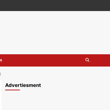
न
ी
Advertiesment