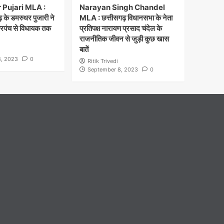
Pujari MLA :
Narayan Singh Chandel
 के डमरुधर पुजारी ने
MLA : छत्तीसगढ़ विधानसभा के नेता
सरपंच से विधायक तक
प्रतिपक्ष नारायण प्रसाद चंदेल के
राजनीतिक जीवन से जुड़ी कुछ खास
बातें
, 2023
0
Ritik Trivedi
September 8, 2023
0