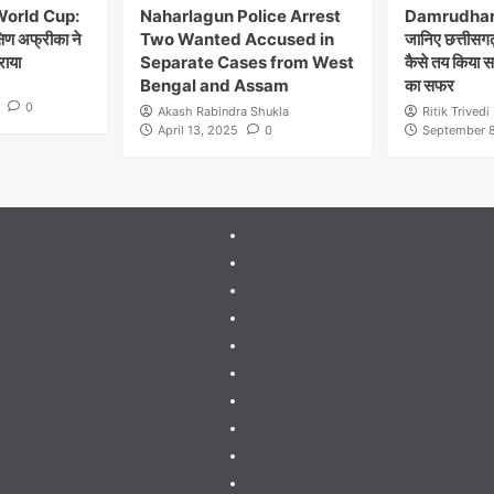
World Cup:
Naharlagun Police Arrest
Damrudhar 
्षिण अफ्रीका ने
Two Wanted Accused in
जानिए छत्तीसगढ़
राया
Separate Cases from West
कैसे तय किया 
Bengal and Assam
का सफर
0
Akash Rabindra Shukla
Ritik Trivedi
April 13, 2025
0
September 8
404
Page
About
Me
About
Us
Blog
Blog
Blog
Contact
Contact
Us
Guides
&
Gutenberg