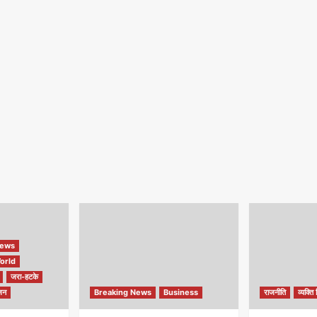
ews
orld
जरा-हटके
जन
Breaking News
Business
राजनीति
व्यक्ति 