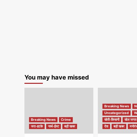
You may have missed
Breaking News
N
Uncategorized
W
Breaking News
Crime
खेती-किसानी
खेल जगत
जरा-हटके
नार्थ-ईस्ट
बड़ी खबर
देश
बड़ी खबर
मनोरं