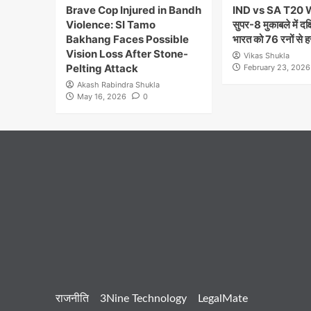
Brave Cop Injured in Bandh
IND vs SA T20 
Violence: SI Tamo
सुपर-8 मुकाबले में दक
Bakhang Faces Possible
भारत को 76 रनों से ह
Vision Loss After Stone-
Vikas Shukla
Pelting Attack
February 23, 2026
Akash Rabindra Shukla
May 16, 2026
0
राजनीति
3Nine Technology
LegalMate