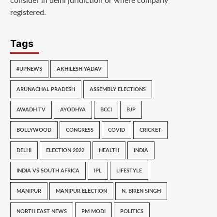
consider in delhi juridiction or where company
registered.
Tags
#UPNEWS
AKHILESH YADAV
ARUNACHAL PRADESH
ASSEMBLY ELECTIONS
AWADH TV
AYODHYA
BCCI
BJP
BOLLYWOOD
CONGRESS
COVID
CRICKET
DELHI
ELECTION 2022
HEALTH
INDIA
INDIA VS SOUTH AFRICA
IPL
LIFESTYLE
MANIPUR
MANIPUR ELECTION
N. BIREN SINGH
NORTH EAST NEWS
PM MODI
POLITICS