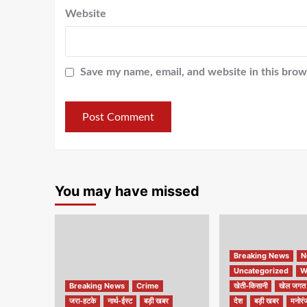
Website
Save my name, email, and website in this brow
You may have missed
Breaking News
N
Uncategorized
W
Breaking News
Crime
खेती-किसानी
खेल जगत
जरा-हटके
नार्थ-ईस्ट
बड़ी खबर
देश
बड़ी खबर
मनोरं