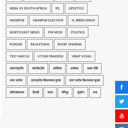
INDIA VS SOUTH AFRICA
IPL
LIFESTYLE
MANIPUR
MANIPUR ELECTION
N. BIREN SINGH
NORTH EAST NEWS
PM MODI
POLITICS
PUNJAB
RAJASTHAN
ROHIT SHARMA
TEST MATCH
UTTAR PRADESH
VIRAT KOHLI
अंतरराष्ट्रीय
अंतर्राष्ट्रीय
अमेरिका
अयोध्या
अवध टीवी
उत्तर प्रदेश
उत्तरप्रदेश विधानसभा चुनाव
उत्तर प्रदेश विधानसभा चुनाव
कोरोनावायरस
दिल्ली
भारत
मणिपुर
यूक्रेन
रूस