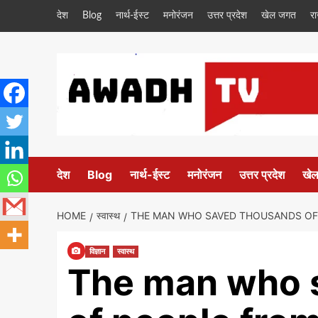
Skip
देश
Blog
नार्थ-ईस्ट
मनोरंजन
उत्तर प्रदेश
खेल जगत
र
to
content
देश
Blog
नार्थ-ईस्ट
मनोरंजन
उत्तर प्रदेश
खे
HOME
स्वास्थ
THE MAN WHO SAVED THOUSANDS OF 
विज्ञान
स्वास्थ
The man who 