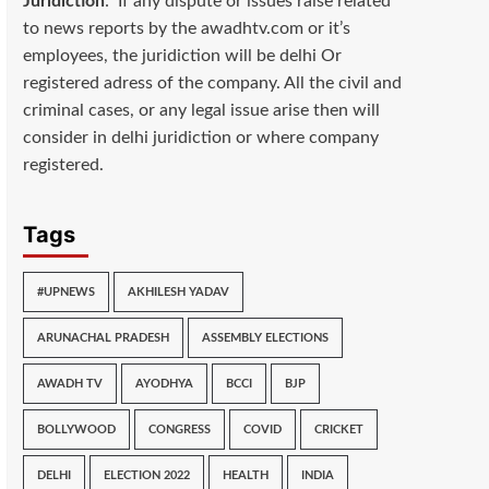
Juridiction
: If any dispute or issues raise related
to news reports by the awadhtv.com or it’s
employees, the juridiction will be delhi Or
registered adress of the company. All the civil and
criminal cases, or any legal issue arise then will
consider in delhi juridiction or where company
registered.
Tags
#UPNEWS
AKHILESH YADAV
ARUNACHAL PRADESH
ASSEMBLY ELECTIONS
AWADH TV
AYODHYA
BCCI
BJP
BOLLYWOOD
CONGRESS
COVID
CRICKET
DELHI
ELECTION 2022
HEALTH
INDIA