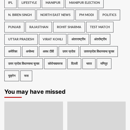
IPL
LIFESTYLE
MANIPUR
MANIPUR ELECTION
N. BIREN SINGH
NORTH EAST NEWS
PM MODI
POLITICS
PUNJAB
RAJASTHAN
ROHIT SHARMA
TEST MATCH
UTTAR PRADESH
VIRAT KOHLI
अंतरराष्ट्रीय
अंतर्राष्ट्रीय
अमेरिका
अयोध्या
अवध टीवी
उत्तर प्रदेश
उत्तरप्रदेश विधानसभा चुनाव
उत्तर प्रदेश विधानसभा चुनाव
कोरोनावायरस
दिल्ली
भारत
मणिपुर
यूक्रेन
रूस
You may have missed