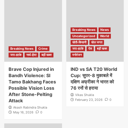
Breaking News
News
Uncategorized
World
खेती-किसानी
खेल जगत
Breaking News
Crime
जरा-हटके
देश
बड़ी खबर
जरा-हटके
नार्थ-ईस्ट
बड़ी खबर
मनोरंजन
Brave Cop Injured in
IND vs SA T20 World
Bandh Violence: SI
Cup: सुपर-8 मुकाबले में
Tamo Bakhang Faces
दक्षिण अफ्रीका ने भारत को
Possible Vision Loss
76 रनों से हराया
After Stone-Pelting
Vikas Shukla
Attack
February 23, 2026
0
Akash Rabindra Shukla
May 16, 2026
0