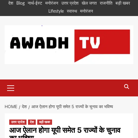
Skip
देश
Blog
नार्थ-ईस्ट
मनोरंजन
उत्तर प्रदेश
खेल जगत
राजनीति
बड़ी खबर
to
Lifestyle
स्वास्थ
मनोरंजन
content
Primary
Menu
HOME
देश
आज ऐलान होगा यूपी समेत 5 राज्यों के चुनाव का भविष्य
उत्तर प्रदेश
देश
बड़ी खबर
आज ऐलान होगा यूपी समेत 5 राज्यों के चुनाव