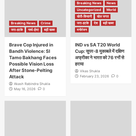
Breaking News
News
Uncategorized
World
खेती-किसानी
खेल जगत
Breaking News
Crime
जरा-हटके
देश
बड़ी खबर
जरा-हटके
नार्थ-ईस्ट
बड़ी खबर
मनोरंजन
Brave Cop Injured in
IND vs SA T20 World
Bandh Violence: SI
Cup: सुपर-8 मुकाबले में दक्षिण
Tamo Bakhang Faces
अफ्रीका ने भारत को 76 रनों से
Possible Vision Loss
हराया
After Stone-Pelting
Vikas Shukla
Attack
February 23, 2026
0
Akash Rabindra Shukla
May 16, 2026
0