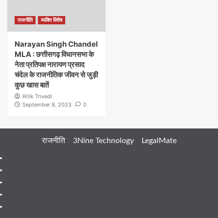
राजनीति
व्यक्ति विशेष
Narayan Singh Chandel
MLA : छत्तीसगढ़ विधानसभा के
नेता प्रतिपक्ष नारायण प्रसाद
चंदेल के राजनीतिक जीवन से जुड़ी
कुछ खास बातें
Ritik Trivedi
September 8, 2023
0
राजनीति
3Nine Technology
LegalMate
404
Page
About
Me
About
Us
Blog
Blog
Blog