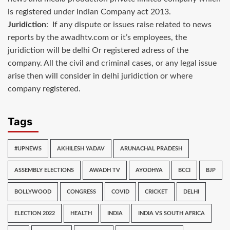
is registered under Indian Company act 2013.
Juridiction
: If any dispute or issues raise related to news
reports by the awadhtv.com or it’s employees, the
juridiction will be delhi Or registered adress of the
company. All the civil and criminal cases, or any legal issue
arise then will consider in delhi juridiction or where
company registered.
Tags
#UPNEWS
AKHILESH YADAV
ARUNACHAL PRADESH
ASSEMBLY ELECTIONS
AWADH TV
AYODHYA
BCCI
BJP
BOLLYWOOD
CONGRESS
COVID
CRICKET
DELHI
ELECTION 2022
HEALTH
INDIA
INDIA VS SOUTH AFRICA